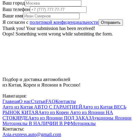
Ваш город
Ваш телефон
Ваше имя
Я согласен с
политикой конфиденциальности
Thank you! Your submission has been received!
Oops! Something went wrong while submitting the form.
Подбор и доставка автомобилей
из Китая, Кореи и Японии в Россию!
Навигация:
Главная
О нас
Статьи
FAQ
Контакты
Авто из Китая
АВТО С ГАРАНТИЕЙ
Авто из Китая
ВЕСЬ
РЫНОК КИТАЯ
Авто из Кореи
Авто из Японии
НА
СТОКЯРДЕ
Авто из Японии
ПОД ЗАКАЗ
Аукционы Японии
Мотоциклы
В НАЛИЧИИ В РФ
Мотоциклы
Контакты:
Asia.express.auto@gmail.com