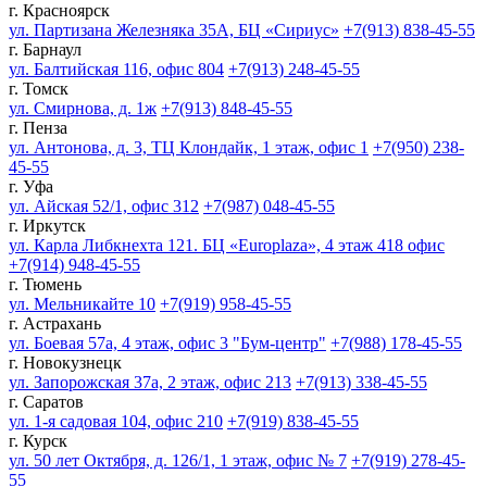
г. Красноярск
ул. Партизана Железняка 35А, БЦ «Сириус»
+7(913) 838-45-55
г. Барнаул
ул. Балтийская 116, офис 804
+7(913) 248-45-55
г. Томск
ул. Смирнова, д. 1ж
+7(913) 848-45-55
г. Пенза
ул. Антонова, д. 3, ТЦ Клондайк, 1 этаж, офис 1
+7(950) 238-
45-55
г. Уфа
ул. Айская 52/1, офис 312
+7(987) 048-45-55
г. Иркутск
ул. Карла Либкнехта 121. БЦ «Europlaza», 4 этаж 418 офис
+7(914) 948-45-55
г. Тюмень
ул. Мельникайте 10
+7(919) 958-45-55
г. Астрахань
ул. Боевая 57а, 4 этаж, офис 3 "Бум-центр"
+7(988) 178-45-55
г. Новокузнецк
ул. Запорожская 37а, 2 этаж, офис 213
+7(913) 338-45-55
г. Саратов
ул. 1-я садовая 104, офис 210
+7(919) 838-45-55
г. Курск
ул. 50 лет Октября, д. 126/1, 1 этаж, офис № 7
+7(919) 278-45-
55