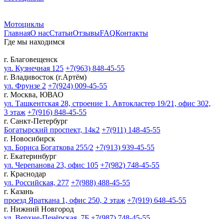
Мотоциклы
Главная
О нас
Статьи
Отзывы
FAQ
Контакты
Где мы находимся
г. Благовещенск
ул. Кузнечная 125
+7(963) 848-45-55
г. Владивосток (г.Артём)
ул. Фрунзе 2
+7(924) 009-45-55
г. Москва, ЮВАО
ул. Ташкентская 28, строение 1. Автокластер 19/21, офис 302,
3 этаж
+7(916) 848-45-55
г. Санкт-Петербург
Богатырский проспект, 14к2
+7(911) 148-45-55
г. Новосибирск
ул. Бориса Богаткова 255/2
+7(913) 939-45-55
г. Екатеринбург
ул. Черепанова 23, офис 105
+7(982) 748-45-55
г. Краснодар
ул. Российская, 277
+7(988) 488-45-55
г. Казань
проезд Яраткана 1, офис 250, 2 этаж
+7(919) 648-45-55
г. Нижний Новгород
ул. Верхне-Печёрская, 7Б
+7(987) 748-45-55