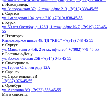
г. Новокузнецк
ул. Запорожская 37а, 2 этаж, офис 213
+7(913) 338-45-55
г. Саратов
ул. 1-я садовая 104, офис 210
+7(919) 838-45-55
г. Курск
ул. 50 лет Октября, д. 126/1, 1 этаж, офис № 7
+7(919) 278-45-
55
г. Пятигорск
Кисловодское шоссе 48, ТД "КВС"
+7(919) 748-45-55
г. Сургут
ул. Маяковского 45Б, 2 этаж, офис 204
+7(982) 779-45-55
г. Ростов-на-Дону
ул. Зоологическая 26Б
+7(914) 045-45-55
г. Симферополь
ул. Героев Сталинграда 12А
г. Саранск
ул. Строительная 2В
+7(987) 076-45-55
г. Оренбург
ул. Аксакова 8/9
+7(932) 556-45-55
Мы в соцсетях: