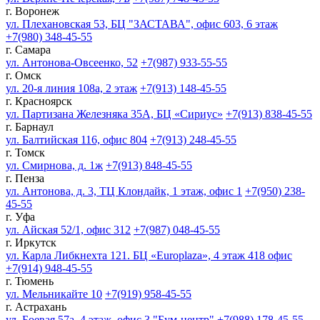
г. Воронеж
ул. Плехановская 53, БЦ "ЗАСТАВА", офис 603, 6 этаж
+7(980) 348-45-55
г. Самара
ул. Антонова-Овсеенко, 52
+7(987) 933-55-55
г. Омск
ул. 20-я линия 108а, 2 этаж
+7(913) 148-45-55
г. Красноярск
ул. Партизана Железняка 35А, БЦ «Сириус»
+7(913) 838-45-55
г. Барнаул
ул. Балтийская 116, офис 804
+7(913) 248-45-55
г. Томск
ул. Смирнова, д. 1ж
+7(913) 848-45-55
г. Пенза
ул. Антонова, д. 3, ТЦ Клондайк, 1 этаж, офис 1
+7(950) 238-
45-55
г. Уфа
ул. Айская 52/1, офис 312
+7(987) 048-45-55
г. Иркутск
ул. Карла Либкнехта 121. БЦ «Europlaza», 4 этаж 418 офис
+7(914) 948-45-55
г. Тюмень
ул. Мельникайте 10
+7(919) 958-45-55
г. Астрахань
ул. Боевая 57а, 4 этаж, офис 3 "Бум-центр"
+7(988) 178-45-55