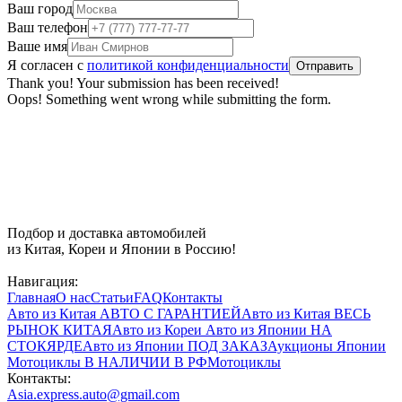
Ваш город
Ваш телефон
Ваше имя
Я согласен с
политикой конфиденциальности
Thank you! Your submission has been received!
Oops! Something went wrong while submitting the form.
Подбор и доставка автомобилей
из Китая, Кореи и Японии в Россию!
Навигация:
Главная
О нас
Статьи
FAQ
Контакты
Авто из Китая
АВТО С ГАРАНТИЕЙ
Авто из Китая
ВЕСЬ
РЫНОК КИТАЯ
Авто из Кореи
Авто из Японии
НА
СТОКЯРДЕ
Авто из Японии
ПОД ЗАКАЗ
Аукционы Японии
Мотоциклы
В НАЛИЧИИ В РФ
Мотоциклы
Контакты:
Asia.express.auto@gmail.com