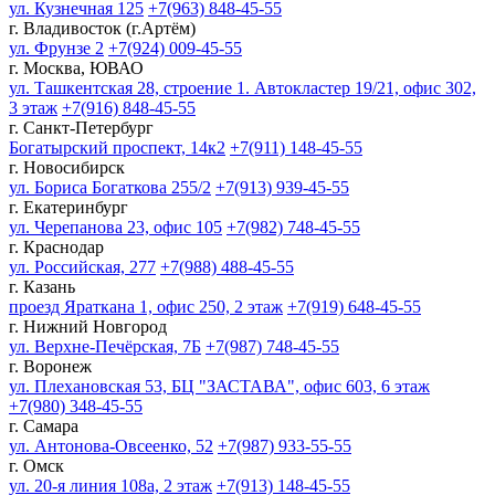
ул. Кузнечная 125
+7(963) 848-45-55
г. Владивосток (г.Артём)
ул. Фрунзе 2
+7(924) 009-45-55
г. Москва, ЮВАО
ул. Ташкентская 28, строение 1. Автокластер 19/21, офис 302,
3 этаж
+7(916) 848-45-55
г. Санкт-Петербург
Богатырский проспект, 14к2
+7(911) 148-45-55
г. Новосибирск
ул. Бориса Богаткова 255/2
+7(913) 939-45-55
г. Екатеринбург
ул. Черепанова 23, офис 105
+7(982) 748-45-55
г. Краснодар
ул. Российская, 277
+7(988) 488-45-55
г. Казань
проезд Яраткана 1, офис 250, 2 этаж
+7(919) 648-45-55
г. Нижний Новгород
ул. Верхне-Печёрская, 7Б
+7(987) 748-45-55
г. Воронеж
ул. Плехановская 53, БЦ "ЗАСТАВА", офис 603, 6 этаж
+7(980) 348-45-55
г. Самара
ул. Антонова-Овсеенко, 52
+7(987) 933-55-55
г. Омск
ул. 20-я линия 108а, 2 этаж
+7(913) 148-45-55