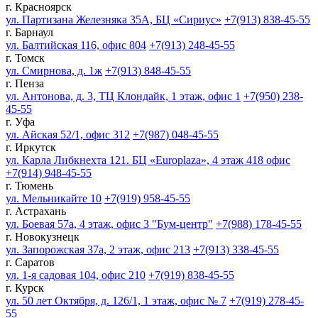
г. Красноярск
ул. Партизана Железняка 35А, БЦ «Сириус»
+7(913) 838-45-55
г. Барнаул
ул. Балтийская 116, офис 804
+7(913) 248-45-55
г. Томск
ул. Смирнова, д. 1ж
+7(913) 848-45-55
г. Пенза
ул. Антонова, д. 3, ТЦ Клондайк, 1 этаж, офис 1
+7(950) 238-
45-55
г. Уфа
ул. Айская 52/1, офис 312
+7(987) 048-45-55
г. Иркутск
ул. Карла Либкнехта 121. БЦ «Europlaza», 4 этаж 418 офис
+7(914) 948-45-55
г. Тюмень
ул. Мельникайте 10
+7(919) 958-45-55
г. Астрахань
ул. Боевая 57а, 4 этаж, офис 3 "Бум-центр"
+7(988) 178-45-55
г. Новокузнецк
ул. Запорожская 37а, 2 этаж, офис 213
+7(913) 338-45-55
г. Саратов
ул. 1-я садовая 104, офис 210
+7(919) 838-45-55
г. Курск
ул. 50 лет Октября, д. 126/1, 1 этаж, офис № 7
+7(919) 278-45-
55