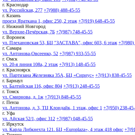
г. Краснодар
ул. Российская, 277
+7(988) 488-45-55
г. Казань
проезд Яраткана 1, офис 250, 2 этаж
+7(919) 648-45-55
г. Нижний Новгород
ул. Верхне-Печёрская, 7Б
+7(987) 748-45-55
г. Воронеж
ул. Плехановская 53, БЦ "ЗАСТАВА", офис 603, 6 этаж
+7(980)
г. Самара
ул. Антонова-Овсеенко, 52
+7(987) 933-55-55
г. Омск
ул. 20-я линия 108а, 2 этаж
+7(913) 148-45-55
г. Красноярск
ул. Партизана Железняка 35А, БЦ «Сириус»
+7(913) 838-45-55
г. Барнаул
ул. Балтийская 116, офис 804
+7(913) 248-45-55
г. Томск
ул. Смирнова, д. 1ж
+7(913) 848-45-55
г. Пенза
ул. Антонова, д. 3, ТЦ Клондайк, 1 этаж, офис 1
+7(950) 238-45
г. Уфа
ул. Айская 52/1, офис 312
+7(987) 048-45-55
г. Иркутск
ул. Карла Либкнехта 121. БЦ «Europlaza», 4 этаж 418 офис
+7(9
г. Тюмень