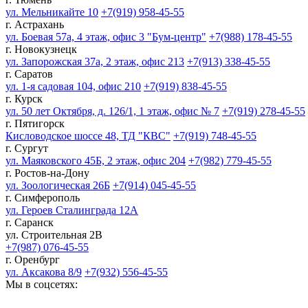
ул. Мельникайте 10
+7(919) 958-45-55
г. Астрахань
ул. Боевая 57а, 4 этаж, офис 3 "Бум-центр"
+7(988) 178-45-55
г. Новокузнецк
ул. Запорожская 37а, 2 этаж, офис 213
+7(913) 338-45-55
г. Саратов
ул. 1-я садовая 104, офис 210
+7(919) 838-45-55
г. Курск
ул. 50 лет Октября, д. 126/1, 1 этаж, офис № 7
+7(919) 278-45-55
г. Пятигорск
Кисловодское шоссе 48, ТД "КВС"
+7(919) 748-45-55
г. Сургут
ул. Маяковского 45Б, 2 этаж, офис 204
+7(982) 779-45-55
г. Ростов-на-Дону
ул. Зоологическая 26Б
+7(914) 045-45-55
г. Симферополь
ул. Героев Сталинграда 12А
г. Саранск
ул. Строительная 2В
+7(987) 076-45-55
г. Оренбург
ул. Аксакова 8/9
+7(932) 556-45-55
Мы в соцсетях: