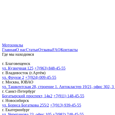
Мотоциклы
Главная
О нас
Статьи
Отзывы
FAQ
Контакты
Где мы находимся
г. Благовещенск
ул. Кузнечная 125
+7(963) 848-45-55
г. Владивосток (г.Артём)
ул. Фрунзе 2
+7(924) 009-45-55
г. Москва, ЮВАО
ул. Ташкентская 28, строение 1. Автокластер 19/21, офис 302, 3
г. Санкт-Петербург
Богатырский проспект, 14к2
+7(911) 148-45-55
г. Новосибирск
ул. Бориса Богаткова 255/2
+7(913) 939-45-55
г. Екатеринбург
ул. Черепанова 23, офис 105
+7(982) 748-45-55