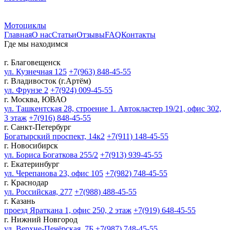
Мотоциклы
Главная
О нас
Статьи
Отзывы
FAQ
Контакты
Где мы находимся
г. Благовещенск
ул. Кузнечная 125
+7(963) 848-45-55
г. Владивосток (г.Артём)
ул. Фрунзе 2
+7(924) 009-45-55
г. Москва, ЮВАО
ул. Ташкентская 28, строение 1. Автокластер 19/21, офис 302,
3 этаж
+7(916) 848-45-55
г. Санкт-Петербург
Богатырский проспект, 14к2
+7(911) 148-45-55
г. Новосибирск
ул. Бориса Богаткова 255/2
+7(913) 939-45-55
г. Екатеринбург
ул. Черепанова 23, офис 105
+7(982) 748-45-55
г. Краснодар
ул. Российская, 277
+7(988) 488-45-55
г. Казань
проезд Яраткана 1, офис 250, 2 этаж
+7(919) 648-45-55
г. Нижний Новгород
ул. Верхне-Печёрская, 7Б
+7(987) 748-45-55