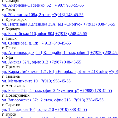
г. Самара
ул. Антонова-Овсеенко, 52
+7(987) 933-55-55
г. Омск
ул. 20-я линия 108а, 2 этаж
+7(913) 148-45-55
г. Красноярск
ул. Партизана Железняка 35А, БЦ «Сириус»
+7(913) 838-45-55
г. Барнаул
ул. Балтийская 116, офис 804
+7(913) 248-45-55
г. Томск
ул. Смирнова, д. 1ж
+7(913) 848-45-55
г. Пенза
ул. Антонова, д. 3, ТЦ Клондайк, 1 этаж, офис 1
+7(950) 238-45
г. Уфа
ул. Айская 52/1, офис 312
+7(987) 048-45-55
г. Иркутск
ул. Карла Либкнехта 121. БЦ «Europlaza», 4 этаж 418 офис
+7(9
г. Тюмень
ул. Мельникайте 10
+7(919) 958-45-55
г. Астрахань
ул. Боевая 57а, 4 этаж, офис 3 "Бум-центр"
+7(988) 178-45-55
г. Новокузнецк
ул. Запорожская 37а, 2 этаж, офис 213
+7(913) 338-45-55
г. Саратов
ул. 1-я садовая 104, офис 210
+7(919) 838-45-55
г. Курск