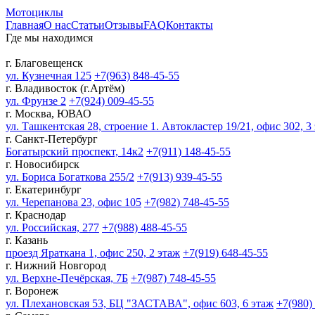
Мотоциклы
Главная
О нас
Статьи
Отзывы
FAQ
Контакты
Где мы находимся
г. Благовещенск
ул. Кузнечная 125
+7(963) 848-45-55
г. Владивосток (г.Артём)
ул. Фрунзе 2
+7(924) 009-45-55
г. Москва, ЮВАО
ул. Ташкентская 28, строение 1. Автокластер 19/21, офис 302, 3
г. Санкт-Петербург
Богатырский проспект, 14к2
+7(911) 148-45-55
г. Новосибирск
ул. Бориса Богаткова 255/2
+7(913) 939-45-55
г. Екатеринбург
ул. Черепанова 23, офис 105
+7(982) 748-45-55
г. Краснодар
ул. Российская, 277
+7(988) 488-45-55
г. Казань
проезд Яраткана 1, офис 250, 2 этаж
+7(919) 648-45-55
г. Нижний Новгород
ул. Верхне-Печёрская, 7Б
+7(987) 748-45-55
г. Воронеж
ул. Плехановская 53, БЦ "ЗАСТАВА", офис 603, 6 этаж
+7(980)