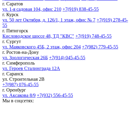
г. Саратов
ул. 1-я садовая 104, офис 210
+7(919) 838-45-55
г. Курск
ул. 50 лет Октября, д. 126/1, 1 этаж, офис № 7
+7(919) 278-45-
55
г. Пятигорск
Кисловодское шоссе 48, ТД "КВС"
+7(919) 748-45-55
г. Сургут
ул. Маяковского 45Б, 2 этаж, офис 204
+7(982) 779-45-55
г. Ростов-на-Дону
ул. Зоологическая 26Б
+7(914) 045-45-55
г. Симферополь
ул. Героев Сталинграда 12А
г. Саранск
ул. Строительная 2В
+7(987) 076-45-55
г. Оренбург
ул. Аксакова 8/9
+7(932) 556-45-55
Мы в соцсетях: