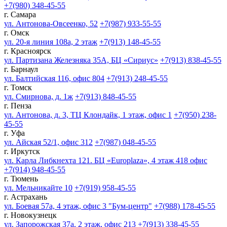
+7(980) 348-45-55
г. Самара
ул. Антонова-Овсеенко, 52
+7(987) 933-55-55
г. Омск
ул. 20-я линия 108а, 2 этаж
+7(913) 148-45-55
г. Красноярск
ул. Партизана Железняка 35А, БЦ «Сириус»
+7(913) 838-45-55
г. Барнаул
ул. Балтийская 116, офис 804
+7(913) 248-45-55
г. Томск
ул. Смирнова, д. 1ж
+7(913) 848-45-55
г. Пенза
ул. Антонова, д. 3, ТЦ Клондайк, 1 этаж, офис 1
+7(950) 238-
45-55
г. Уфа
ул. Айская 52/1, офис 312
+7(987) 048-45-55
г. Иркутск
ул. Карла Либкнехта 121. БЦ «Europlaza», 4 этаж 418 офис
+7(914) 948-45-55
г. Тюмень
ул. Мельникайте 10
+7(919) 958-45-55
г. Астрахань
ул. Боевая 57а, 4 этаж, офис 3 "Бум-центр"
+7(988) 178-45-55
г. Новокузнецк
ул. Запорожская 37а, 2 этаж, офис 213
+7(913) 338-45-55