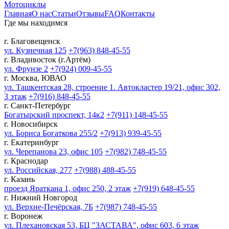
Мотоциклы
Главная
О нас
Статьи
Отзывы
FAQ
Контакты
Где мы находимся
г. Благовещенск
ул. Кузнечная 125
+7(963) 848-45-55
г. Владивосток (г.Артём)
ул. Фрунзе 2
+7(924) 009-45-55
г. Москва, ЮВАО
ул. Ташкентская 28, строение 1. Автокластер 19/21, офис 302,
3 этаж
+7(916) 848-45-55
г. Санкт-Петербург
Богатырский проспект, 14к2
+7(911) 148-45-55
г. Новосибирск
ул. Бориса Богаткова 255/2
+7(913) 939-45-55
г. Екатеринбург
ул. Черепанова 23, офис 105
+7(982) 748-45-55
г. Краснодар
ул. Российская, 277
+7(988) 488-45-55
г. Казань
проезд Яраткана 1, офис 250, 2 этаж
+7(919) 648-45-55
г. Нижний Новгород
ул. Верхне-Печёрская, 7Б
+7(987) 748-45-55
г. Воронеж
ул. Плехановская 53, БЦ "ЗАСТАВА", офис 603, 6 этаж