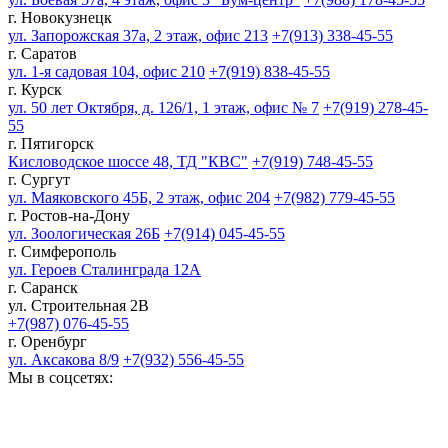
г. Новокузнецк
ул. Запорожская 37а, 2 этаж, офис 213
+7(913) 338-45-55
г. Саратов
ул. 1-я садовая 104, офис 210
+7(919) 838-45-55
г. Курск
ул. 50 лет Октября, д. 126/1, 1 этаж, офис № 7
+7(919) 278-45-
55
г. Пятигорск
Кисловодское шоссе 48, ТД "КВС"
+7(919) 748-45-55
г. Сургут
ул. Маяковского 45Б, 2 этаж, офис 204
+7(982) 779-45-55
г. Ростов-на-Дону
ул. Зоологическая 26Б
+7(914) 045-45-55
г. Симферополь
ул. Героев Сталинграда 12А
г. Саранск
ул. Строительная 2В
+7(987) 076-45-55
г. Оренбург
ул. Аксакова 8/9
+7(932) 556-45-55
Мы в соцсетях: