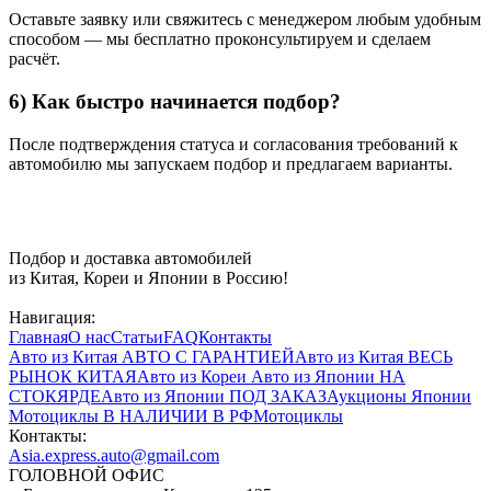
Оставьте заявку или свяжитесь с менеджером любым удобным
способом — мы бесплатно проконсультируем и сделаем
расчёт.
6) Как быстро начинается подбор?
После подтверждения статуса и согласования требований к
автомобилю мы запускаем подбор и предлагаем варианты.
Подбор и доставка автомобилей
из Китая, Кореи и Японии в Россию!
Навигация:
Главная
О нас
Статьи
FAQ
Контакты
Авто из Китая
АВТО С ГАРАНТИЕЙ
Авто из Китая
ВЕСЬ
РЫНОК КИТАЯ
Авто из Кореи
Авто из Японии
НА
СТОКЯРДЕ
Авто из Японии
ПОД ЗАКАЗ
Аукционы Японии
Мотоциклы
В НАЛИЧИИ В РФ
Мотоциклы
Контакты:
Asia.express.auto@gmail.com
ГОЛОВНОЙ ОФИС