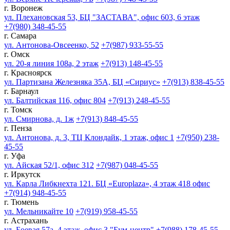
г. Воронеж
ул. Плехановская 53, БЦ "ЗАСТАВА", офис 603, 6 этаж
+7(980) 348-45-55
г. Самара
ул. Антонова-Овсеенко, 52
+7(987) 933-55-55
г. Омск
ул. 20-я линия 108а, 2 этаж
+7(913) 148-45-55
г. Красноярск
ул. Партизана Железняка 35А, БЦ «Сириус»
+7(913) 838-45-55
г. Барнаул
ул. Балтийская 116, офис 804
+7(913) 248-45-55
г. Томск
ул. Смирнова, д. 1ж
+7(913) 848-45-55
г. Пенза
ул. Антонова, д. 3, ТЦ Клондайк, 1 этаж, офис 1
+7(950) 238-
45-55
г. Уфа
ул. Айская 52/1, офис 312
+7(987) 048-45-55
г. Иркутск
ул. Карла Либкнехта 121. БЦ «Europlaza», 4 этаж 418 офис
+7(914) 948-45-55
г. Тюмень
ул. Мельникайте 10
+7(919) 958-45-55
г. Астрахань
ул. Боевая 57а, 4 этаж, офис 3 "Бум-центр"
+7(988) 178-45-55