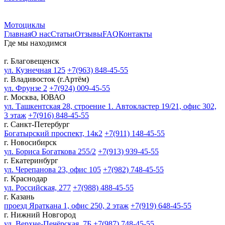
Мотоциклы
Главная
О нас
Статьи
Отзывы
FAQ
Контакты
Где мы находимся
г. Благовещенск
ул. Кузнечная 125
+7(963) 848-45-55
г. Владивосток (г.Артём)
ул. Фрунзе 2
+7(924) 009-45-55
г. Москва, ЮВАО
ул. Ташкентская 28, строение 1. Автокластер 19/21, офис 302,
3 этаж
+7(916) 848-45-55
г. Санкт-Петербург
Богатырский проспект, 14к2
+7(911) 148-45-55
г. Новосибирск
ул. Бориса Богаткова 255/2
+7(913) 939-45-55
г. Екатеринбург
ул. Черепанова 23, офис 105
+7(982) 748-45-55
г. Краснодар
ул. Российская, 277
+7(988) 488-45-55
г. Казань
проезд Яраткана 1, офис 250, 2 этаж
+7(919) 648-45-55
г. Нижний Новгород
ул. Верхне-Печёрская, 7Б
+7(987) 748-45-55