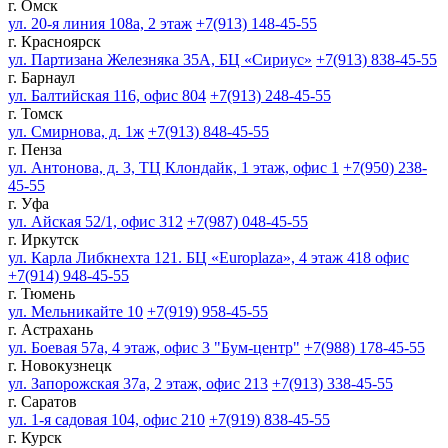
г. Омск
ул. 20-я линия 108а, 2 этаж
+7(913) 148-45-55
г. Красноярск
ул. Партизана Железняка 35А, БЦ «Сириус»
+7(913) 838-45-55
г. Барнаул
ул. Балтийская 116, офис 804
+7(913) 248-45-55
г. Томск
ул. Смирнова, д. 1ж
+7(913) 848-45-55
г. Пенза
ул. Антонова, д. 3, ТЦ Клондайк, 1 этаж, офис 1
+7(950) 238-
45-55
г. Уфа
ул. Айская 52/1, офис 312
+7(987) 048-45-55
г. Иркутск
ул. Карла Либкнехта 121. БЦ «Europlaza», 4 этаж 418 офис
+7(914) 948-45-55
г. Тюмень
ул. Мельникайте 10
+7(919) 958-45-55
г. Астрахань
ул. Боевая 57а, 4 этаж, офис 3 "Бум-центр"
+7(988) 178-45-55
г. Новокузнецк
ул. Запорожская 37а, 2 этаж, офис 213
+7(913) 338-45-55
г. Саратов
ул. 1-я садовая 104, офис 210
+7(919) 838-45-55
г. Курск