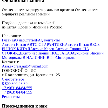
Финансовая защита
Отслеживаете маршрутв реальном времени.Отслеживаете
маршрутв реальном времени.
Подбор и доставка автомобилей
из Китая, Кореи и Японии в Россию!
Навигация:
Главная
О нас
Статьи
FAQ
Контакты
Авто из Китая
АВТО С ГАРАНТИЕЙ
Авто из Китая
ВЕСЬ
РЫНОК КИТАЯ
Авто из Кореи
Авто из Японии
НА
СТОКЯРДЕ
Авто из Японии
ПОД ЗАКАЗ
Аукционы Японии
Мотоциклы
В НАЛИЧИИ В РФ
Мотоциклы
Контакты:
Asia.express.auto@gmail.com
ГОЛОВНОЙ ОФИС
г. Благовещенск, ул. Кузнечная 125
Смотреть все
8 800 300-48-39
+7 (963) 84-84-555
+7 (963) 84-84-555
Реквизиты
Присоединяйся к нам