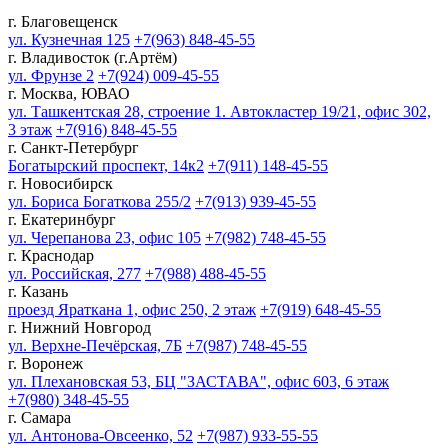
г. Благовещенск
ул. Кузнечная 125
+7(963) 848-45-55
г. Владивосток (г.Артём)
ул. Фрунзе 2
+7(924) 009-45-55
г. Москва, ЮВАО
ул. Ташкентская 28, строение 1. Автокластер 19/21, офис 302,
3 этаж
+7(916) 848-45-55
г. Санкт-Петербург
Богатырский проспект, 14к2
+7(911) 148-45-55
г. Новосибирск
ул. Бориса Богаткова 255/2
+7(913) 939-45-55
г. Екатеринбург
ул. Черепанова 23, офис 105
+7(982) 748-45-55
г. Краснодар
ул. Российская, 277
+7(988) 488-45-55
г. Казань
проезд Яраткана 1, офис 250, 2 этаж
+7(919) 648-45-55
г. Нижний Новгород
ул. Верхне-Печёрская, 7Б
+7(987) 748-45-55
г. Воронеж
ул. Плехановская 53, БЦ "ЗАСТАВА", офис 603, 6 этаж
+7(980) 348-45-55
г. Самара
ул. Антонова-Овсеенко, 52
+7(987) 933-55-55