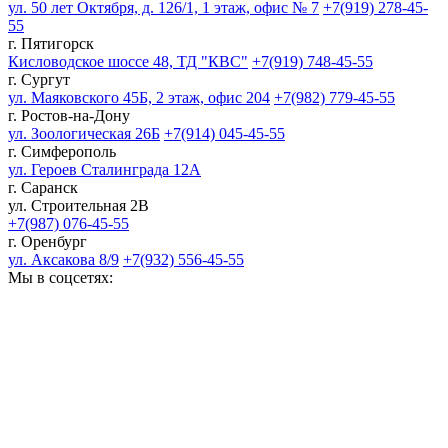
ул. 50 лет Октября, д. 126/1, 1 этаж, офис № 7
+7(919) 278-45-
55
г. Пятигорск
Кисловодское шоссе 48, ТД "КВС"
+7(919) 748-45-55
г. Сургут
ул. Маяковского 45Б, 2 этаж, офис 204
+7(982) 779-45-55
г. Ростов-на-Дону
ул. Зоологическая 26Б
+7(914) 045-45-55
г. Симферополь
ул. Героев Сталинграда 12А
г. Саранск
ул. Строительная 2В
+7(987) 076-45-55
г. Оренбург
ул. Аксакова 8/9
+7(932) 556-45-55
Мы в соцсетях: