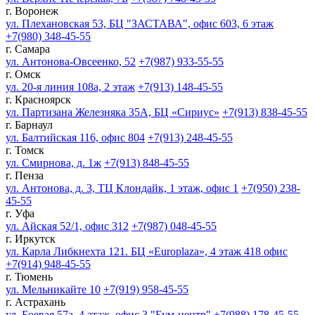
г. Воронеж
ул. Плехановская 53, БЦ "ЗАСТАВА", офис 603, 6 этаж
+7(980) 348-45-55
г. Самара
ул. Антонова-Овсеенко, 52
+7(987) 933-55-55
г. Омск
ул. 20-я линия 108а, 2 этаж
+7(913) 148-45-55
г. Красноярск
ул. Партизана Железняка 35А, БЦ «Сириус»
+7(913) 838-45-55
г. Барнаул
ул. Балтийская 116, офис 804
+7(913) 248-45-55
г. Томск
ул. Смирнова, д. 1ж
+7(913) 848-45-55
г. Пенза
ул. Антонова, д. 3, ТЦ Клондайк, 1 этаж, офис 1
+7(950) 238-
45-55
г. Уфа
ул. Айская 52/1, офис 312
+7(987) 048-45-55
г. Иркутск
ул. Карла Либкнехта 121. БЦ «Europlaza», 4 этаж 418 офис
+7(914) 948-45-55
г. Тюмень
ул. Мельникайте 10
+7(919) 958-45-55
г. Астрахань
ул. Боевая 57а, 4 этаж, офис 3 "Бум-центр"
+7(988) 178-45-55