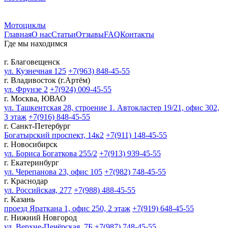
Мотоциклы
Главная
О нас
Статьи
Отзывы
FAQ
Контакты
Где мы находимся
г. Благовещенск
ул. Кузнечная 125
+7(963) 848-45-55
г. Владивосток (г.Артём)
ул. Фрунзе 2
+7(924) 009-45-55
г. Москва, ЮВАО
ул. Ташкентская 28, строение 1. Автокластер 19/21, офис 302,
3 этаж
+7(916) 848-45-55
г. Санкт-Петербург
Богатырский проспект, 14к2
+7(911) 148-45-55
г. Новосибирск
ул. Бориса Богаткова 255/2
+7(913) 939-45-55
г. Екатеринбург
ул. Черепанова 23, офис 105
+7(982) 748-45-55
г. Краснодар
ул. Российская, 277
+7(988) 488-45-55
г. Казань
проезд Яраткана 1, офис 250, 2 этаж
+7(919) 648-45-55
г. Нижний Новгород
ул. Верхне-Печёрская, 7Б
+7(987) 748-45-55