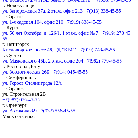
г. Новокузнецк
ул. Запорожская 37а, 2 этаж, офис 213
+7(913) 338-45-55
г. Саратов
ул. 1-я садовая 104, офис 210
+7(919) 838-45-55
г. Курск
ул. 50 лет Октября, д. 126/1, 1 этаж, офис № 7
+7(919) 278-45-
55
г. Пятигорск
Кисловодское шоссе 48, ТД "КВС"
+7(919) 748-45-55
г. Сургут
ул. Маяковского 45Б, 2 этаж, офис 204
+7(982) 779-45-55
г. Ростов-на-Дону
ул. Зоологическая 26Б
+7(914) 045-45-55
г. Симферополь
ул. Героев Сталинграда 12А
г. Саранск
ул. Строительная 2В
+7(987) 076-45-55
г. Оренбург
ул. Аксакова 8/9
+7(932) 556-45-55
Мы в соцсетях: