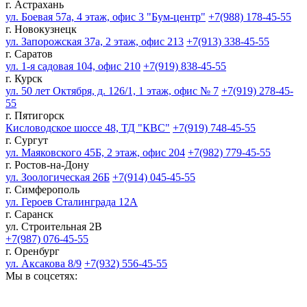
г. Астрахань
ул. Боевая 57а, 4 этаж, офис 3 "Бум-центр"
+7(988) 178-45-55
г. Новокузнецк
ул. Запорожская 37а, 2 этаж, офис 213
+7(913) 338-45-55
г. Саратов
ул. 1-я садовая 104, офис 210
+7(919) 838-45-55
г. Курск
ул. 50 лет Октября, д. 126/1, 1 этаж, офис № 7
+7(919) 278-45-
55
г. Пятигорск
Кисловодское шоссе 48, ТД "КВС"
+7(919) 748-45-55
г. Сургут
ул. Маяковского 45Б, 2 этаж, офис 204
+7(982) 779-45-55
г. Ростов-на-Дону
ул. Зоологическая 26Б
+7(914) 045-45-55
г. Симферополь
ул. Героев Сталинграда 12А
г. Саранск
ул. Строительная 2В
+7(987) 076-45-55
г. Оренбург
ул. Аксакова 8/9
+7(932) 556-45-55
Мы в соцсетях: