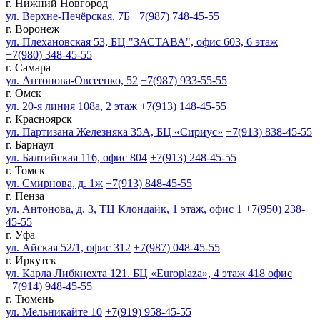
г. Нижний Новгород
ул. Верхне-Печёрская, 7Б
+7(987) 748-45-55
г. Воронеж
ул. Плехановская 53, БЦ "ЗАСТАВА", офис 603, 6 этаж
+7(980) 348-45-55
г. Самара
ул. Антонова-Овсеенко, 52
+7(987) 933-55-55
г. Омск
ул. 20-я линия 108а, 2 этаж
+7(913) 148-45-55
г. Красноярск
ул. Партизана Железняка 35А, БЦ «Сириус»
+7(913) 838-45-55
г. Барнаул
ул. Балтийская 116, офис 804
+7(913) 248-45-55
г. Томск
ул. Смирнова, д. 1ж
+7(913) 848-45-55
г. Пенза
ул. Антонова, д. 3, ТЦ Клондайк, 1 этаж, офис 1
+7(950) 238-
45-55
г. Уфа
ул. Айская 52/1, офис 312
+7(987) 048-45-55
г. Иркутск
ул. Карла Либкнехта 121. БЦ «Europlaza», 4 этаж 418 офис
+7(914) 948-45-55
г. Тюмень
ул. Мельникайте 10
+7(919) 958-45-55