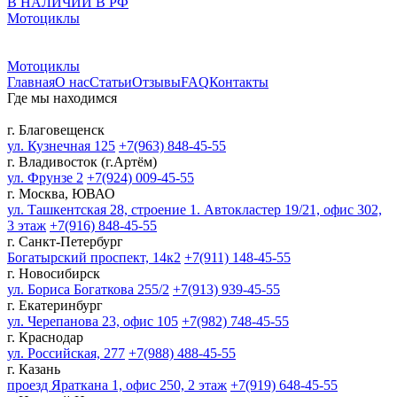
В НАЛИЧИИ В РФ
Мотоциклы
Мотоциклы
Главная
О нас
Статьи
Отзывы
FAQ
Контакты
Где мы находимся
г. Благовещенск
ул. Кузнечная 125
+7(963) 848-45-55
г. Владивосток (г.Артём)
ул. Фрунзе 2
+7(924) 009-45-55
г. Москва, ЮВАО
ул. Ташкентская 28, строение 1. Автокластер 19/21, офис 302,
3 этаж
+7(916) 848-45-55
г. Санкт-Петербург
Богатырский проспект, 14к2
+7(911) 148-45-55
г. Новосибирск
ул. Бориса Богаткова 255/2
+7(913) 939-45-55
г. Екатеринбург
ул. Черепанова 23, офис 105
+7(982) 748-45-55
г. Краснодар
ул. Российская, 277
+7(988) 488-45-55
г. Казань
проезд Яраткана 1, офис 250, 2 этаж
+7(919) 648-45-55