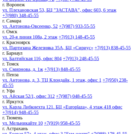
г. Воронеж
ул. Плехановская 53, БЦ "ЗАСТАВА", офис 603, 6 этаж
+7(980) 348-45-55
г. Самара
ул. Антонова-Овсеенко, 52
+7(987) 933-55-55
г. Омск
ул. 20-я линия 108а, 2 этаж
+7(913) 148-45-55
г. Красноярск
ул. Партизана Железняка 35А, БЦ «Сириус»
+7(913) 838-45-55
г. Барнаул
ул. Балтийская 116, офис 804
+7(913) 248-45-55
г. Томск
ул. Смирнова, д. 1ж
+7(913) 848-45-55
г. Пенза
ул. Антонова, д. 3, ТЦ Клондайк, 1 этаж, офис 1
+7(950) 238-
45-55
г. Уфа
ул. Айская 52/1, офис 312
+7(987) 048-45-55
г. Иркутск
ул. Карла Либкнехта 121. БЦ «Europlaza», 4 этаж 418 офис
+7(914) 948-45-55
г. Тюмень
ул. Мельникайте 10
+7(919) 958-45-55
г. Астрахань
ул. Боевая 57а, 4 этаж, офис 3 "Бум-центр"
+7(988) 178-45-55