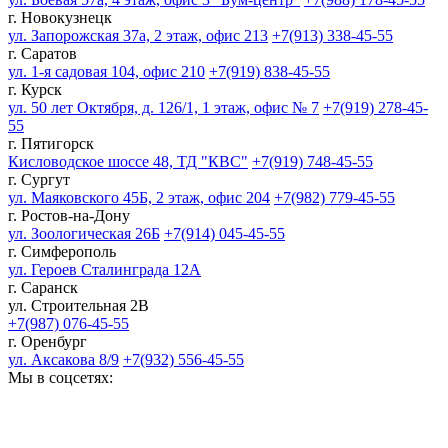
г. Новокузнецк
ул. Запорожская 37а, 2 этаж, офис 213
+7(913) 338-45-55
г. Саратов
ул. 1-я садовая 104, офис 210
+7(919) 838-45-55
г. Курск
ул. 50 лет Октября, д. 126/1, 1 этаж, офис № 7
+7(919) 278-45-
55
г. Пятигорск
Кисловодское шоссе 48, ТД "КВС"
+7(919) 748-45-55
г. Сургут
ул. Маяковского 45Б, 2 этаж, офис 204
+7(982) 779-45-55
г. Ростов-на-Дону
ул. Зоологическая 26Б
+7(914) 045-45-55
г. Симферополь
ул. Героев Сталинграда 12А
г. Саранск
ул. Строительная 2В
+7(987) 076-45-55
г. Оренбург
ул. Аксакова 8/9
+7(932) 556-45-55
Мы в соцсетях: