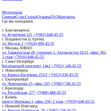
Мотоциклы
Главная
О нас
Статьи
Отзывы
FAQ
Контакты
Где мы находимся
г. Благовещенск
ул. Кузнечная 125
+7(963) 848-45-55
г. Владивосток (г.Артём)
ул. Фрунзе 2
+7(924) 009-45-55
г. Москва, ЮВАО
ул. Ташкентская 28, строение 1. Автокластер 19/21, офис 302,
3 этаж
+7(916) 848-45-55
г. Санкт-Петербург
Богатырский проспект, 14к2
+7(911) 148-45-55
г. Новосибирск
ул. Бориса Богаткова 255/2
+7(913) 939-45-55
г. Екатеринбург
ул. Черепанова 23, офис 105
+7(982) 748-45-55
г. Краснодар
ул. Российская, 277
+7(988) 488-45-55
г. Казань
проезд Яраткана 1, офис 250, 2 этаж
+7(919) 648-45-55
г. Нижний Новгород
ул. Верхне-Печёрская, 7Б
+7(987) 748-45-55