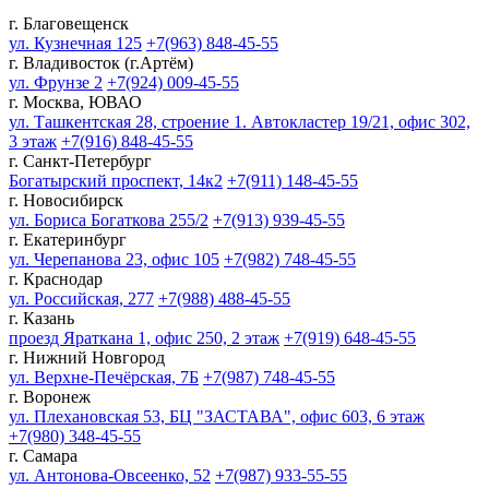
г. Благовещенск
ул. Кузнечная 125
+7(963) 848-45-55
г. Владивосток (г.Артём)
ул. Фрунзе 2
+7(924) 009-45-55
г. Москва, ЮВАО
ул. Ташкентская 28, строение 1. Автокластер 19/21, офис 302,
3 этаж
+7(916) 848-45-55
г. Санкт-Петербург
Богатырский проспект, 14к2
+7(911) 148-45-55
г. Новосибирск
ул. Бориса Богаткова 255/2
+7(913) 939-45-55
г. Екатеринбург
ул. Черепанова 23, офис 105
+7(982) 748-45-55
г. Краснодар
ул. Российская, 277
+7(988) 488-45-55
г. Казань
проезд Яраткана 1, офис 250, 2 этаж
+7(919) 648-45-55
г. Нижний Новгород
ул. Верхне-Печёрская, 7Б
+7(987) 748-45-55
г. Воронеж
ул. Плехановская 53, БЦ "ЗАСТАВА", офис 603, 6 этаж
+7(980) 348-45-55
г. Самара
ул. Антонова-Овсеенко, 52
+7(987) 933-55-55