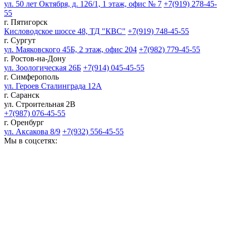
ул. 50 лет Октября, д. 126/1, 1 этаж, офис № 7
+7(919) 278-45-
55
г. Пятигорск
Кисловодское шоссе 48, ТД "КВС"
+7(919) 748-45-55
г. Сургут
ул. Маяковского 45Б, 2 этаж, офис 204
+7(982) 779-45-55
г. Ростов-на-Дону
ул. Зоологическая 26Б
+7(914) 045-45-55
г. Симферополь
ул. Героев Сталинграда 12А
г. Саранск
ул. Строительная 2В
+7(987) 076-45-55
г. Оренбург
ул. Аксакова 8/9
+7(932) 556-45-55
Мы в соцсетях: