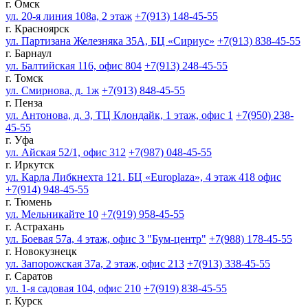
г. Омск
ул. 20-я линия 108а, 2 этаж
+7(913) 148-45-55
г. Красноярск
ул. Партизана Железняка 35А, БЦ «Сириус»
+7(913) 838-45-55
г. Барнаул
ул. Балтийская 116, офис 804
+7(913) 248-45-55
г. Томск
ул. Смирнова, д. 1ж
+7(913) 848-45-55
г. Пенза
ул. Антонова, д. 3, ТЦ Клондайк, 1 этаж, офис 1
+7(950) 238-
45-55
г. Уфа
ул. Айская 52/1, офис 312
+7(987) 048-45-55
г. Иркутск
ул. Карла Либкнехта 121. БЦ «Europlaza», 4 этаж 418 офис
+7(914) 948-45-55
г. Тюмень
ул. Мельникайте 10
+7(919) 958-45-55
г. Астрахань
ул. Боевая 57а, 4 этаж, офис 3 "Бум-центр"
+7(988) 178-45-55
г. Новокузнецк
ул. Запорожская 37а, 2 этаж, офис 213
+7(913) 338-45-55
г. Саратов
ул. 1-я садовая 104, офис 210
+7(919) 838-45-55
г. Курск