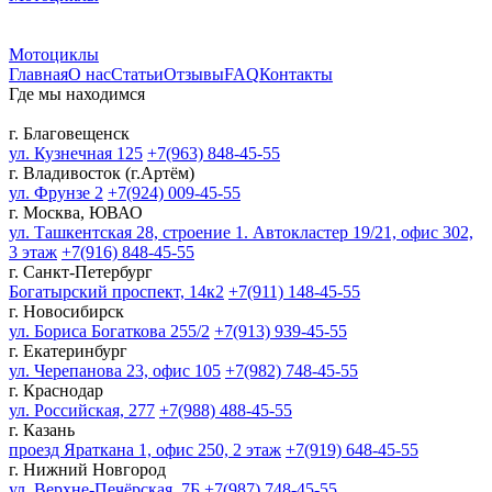
Мотоциклы
Главная
О нас
Статьи
Отзывы
FAQ
Контакты
Где мы находимся
г. Благовещенск
ул. Кузнечная 125
+7(963) 848-45-55
г. Владивосток (г.Артём)
ул. Фрунзе 2
+7(924) 009-45-55
г. Москва, ЮВАО
ул. Ташкентская 28, строение 1. Автокластер 19/21, офис 302,
3 этаж
+7(916) 848-45-55
г. Санкт-Петербург
Богатырский проспект, 14к2
+7(911) 148-45-55
г. Новосибирск
ул. Бориса Богаткова 255/2
+7(913) 939-45-55
г. Екатеринбург
ул. Черепанова 23, офис 105
+7(982) 748-45-55
г. Краснодар
ул. Российская, 277
+7(988) 488-45-55
г. Казань
проезд Яраткана 1, офис 250, 2 этаж
+7(919) 648-45-55
г. Нижний Новгород
ул. Верхне-Печёрская, 7Б
+7(987) 748-45-55