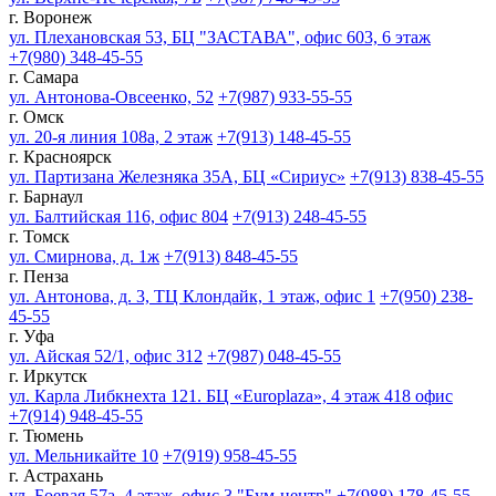
г. Воронеж
ул. Плехановская 53, БЦ "ЗАСТАВА", офис 603, 6 этаж
+7(980) 348-45-55
г. Самара
ул. Антонова-Овсеенко, 52
+7(987) 933-55-55
г. Омск
ул. 20-я линия 108а, 2 этаж
+7(913) 148-45-55
г. Красноярск
ул. Партизана Железняка 35А, БЦ «Сириус»
+7(913) 838-45-55
г. Барнаул
ул. Балтийская 116, офис 804
+7(913) 248-45-55
г. Томск
ул. Смирнова, д. 1ж
+7(913) 848-45-55
г. Пенза
ул. Антонова, д. 3, ТЦ Клондайк, 1 этаж, офис 1
+7(950) 238-
45-55
г. Уфа
ул. Айская 52/1, офис 312
+7(987) 048-45-55
г. Иркутск
ул. Карла Либкнехта 121. БЦ «Europlaza», 4 этаж 418 офис
+7(914) 948-45-55
г. Тюмень
ул. Мельникайте 10
+7(919) 958-45-55
г. Астрахань
ул. Боевая 57а, 4 этаж, офис 3 "Бум-центр"
+7(988) 178-45-55