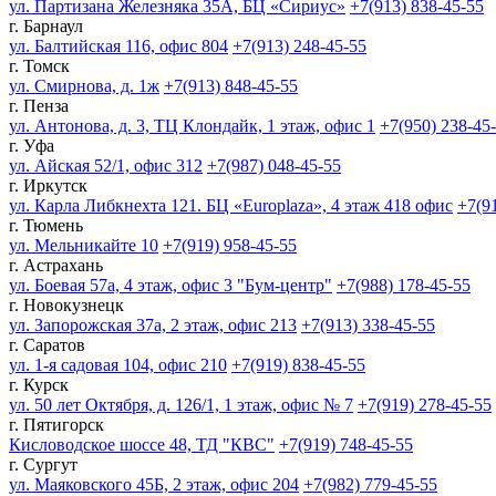
ул. Партизана Железняка 35А, БЦ «Сириус»
+7(913) 838-45-55
г. Барнаул
ул. Балтийская 116, офис 804
+7(913) 248-45-55
г. Томск
ул. Смирнова, д. 1ж
+7(913) 848-45-55
г. Пенза
ул. Антонова, д. 3, ТЦ Клондайк, 1 этаж, офис 1
+7(950) 238-45
г. Уфа
ул. Айская 52/1, офис 312
+7(987) 048-45-55
г. Иркутск
ул. Карла Либкнехта 121. БЦ «Europlaza», 4 этаж 418 офис
+7(9
г. Тюмень
ул. Мельникайте 10
+7(919) 958-45-55
г. Астрахань
ул. Боевая 57а, 4 этаж, офис 3 "Бум-центр"
+7(988) 178-45-55
г. Новокузнецк
ул. Запорожская 37а, 2 этаж, офис 213
+7(913) 338-45-55
г. Саратов
ул. 1-я садовая 104, офис 210
+7(919) 838-45-55
г. Курск
ул. 50 лет Октября, д. 126/1, 1 этаж, офис № 7
+7(919) 278-45-55
г. Пятигорск
Кисловодское шоссе 48, ТД "КВС"
+7(919) 748-45-55
г. Сургут
ул. Маяковского 45Б, 2 этаж, офис 204
+7(982) 779-45-55