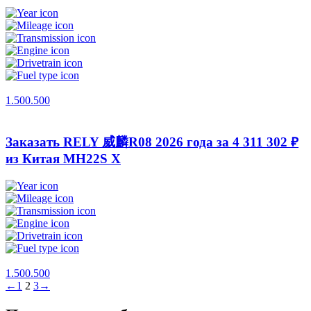
1.500.500
Заказать RELY 威麟R08 2026 года за 4 311 302 ₽
из Китая
MH22S X
1.500.500
←
1
2
3
→