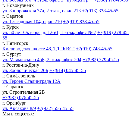
г. Новокузнецк
ул. Запорожская 37а, 2 этаж, офис 213
+7(913) 338-45-55
г. Саратов
ул. 1-я садовая 104, офис 210
+7(919) 838-45-55
г. Курск
ул. 50 лет Октября, д. 126/1, 1 этаж, офис № 7
+7(919) 278-45-
55
г. Пятигорск
Кисловодское шоссе 48, ТД "КВС"
+7(919) 748-45-55
г. Сургут
ул. Маяковского 45Б, 2 этаж, офис 204
+7(982) 779-45-55
г. Ростов-на-Дону
ул. Зоологическая 26Б
+7(914) 045-45-55
г. Симферополь
ул. Героев Сталинграда 12А
г. Саранск
ул. Строительная 2В
+7(987) 076-45-55
г. Оренбург
ул. Аксакова 8/9
+7(932) 556-45-55
Мы в соцсетях: