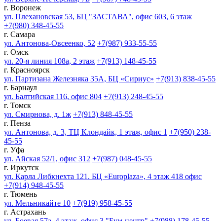
г. Воронеж
ул. Плехановская 53, БЦ "ЗАСТАВА", офис 603, 6 этаж
+7(980) 348-45-55
г. Самара
ул. Антонова-Овсеенко, 52
+7(987) 933-55-55
г. Омск
ул. 20-я линия 108а, 2 этаж
+7(913) 148-45-55
г. Красноярск
ул. Партизана Железняка 35А, БЦ «Сириус»
+7(913) 838-45-55
г. Барнаул
ул. Балтийская 116, офис 804
+7(913) 248-45-55
г. Томск
ул. Смирнова, д. 1ж
+7(913) 848-45-55
г. Пенза
ул. Антонова, д. 3, ТЦ Клондайк, 1 этаж, офис 1
+7(950) 238-
45-55
г. Уфа
ул. Айская 52/1, офис 312
+7(987) 048-45-55
г. Иркутск
ул. Карла Либкнехта 121. БЦ «Europlaza», 4 этаж 418 офис
+7(914) 948-45-55
г. Тюмень
ул. Мельникайте 10
+7(919) 958-45-55
г. Астрахань
ул. Боевая 57а, 4 этаж, офис 3 "Бум-центр"
+7(988) 178-45-55