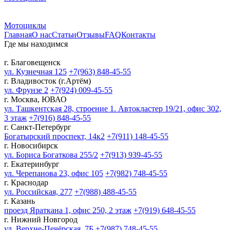
Мотоциклы
Главная
О нас
Статьи
Отзывы
FAQ
Контакты
Где мы находимся
г. Благовещенск
ул. Кузнечная 125
+7(963) 848-45-55
г. Владивосток (г.Артём)
ул. Фрунзе 2
+7(924) 009-45-55
г. Москва, ЮВАО
ул. Ташкентская 28, строение 1. Автокластер 19/21, офис 302,
3 этаж
+7(916) 848-45-55
г. Санкт-Петербург
Богатырский проспект, 14к2
+7(911) 148-45-55
г. Новосибирск
ул. Бориса Богаткова 255/2
+7(913) 939-45-55
г. Екатеринбург
ул. Черепанова 23, офис 105
+7(982) 748-45-55
г. Краснодар
ул. Российская, 277
+7(988) 488-45-55
г. Казань
проезд Яраткана 1, офис 250, 2 этаж
+7(919) 648-45-55
г. Нижний Новгород
ул. Верхне-Печёрская, 7Б
+7(987) 748-45-55