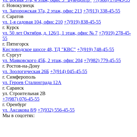
г. Новокузнецк
ул. Запорожская 37а, 2 этаж, офис 213
+7(913) 338-45-55
г. Саратов
ул. 1-я садовая 104, офис 210
+7(919) 838-45-55
г. Курск
ул. 50 лет Октября, д. 126/1, 1 этаж, офис № 7
+7(919) 278-45-
55
г. Пятигорск
Кисловодское шоссе 48, ТД "КВС"
+7(919) 748-45-55
г. Сургут
ул. Маяковского 45Б, 2 этаж, офис 204
+7(982) 779-45-55
г. Ростов-на-Дону
ул. Зоологическая 26Б
+7(914) 045-45-55
г. Симферополь
ул. Героев Сталинграда 12А
г. Саранск
ул. Строительная 2В
+7(987) 076-45-55
г. Оренбург
ул. Аксакова 8/9
+7(932) 556-45-55
Мы в соцсетях: