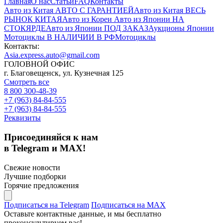
Главная
О нас
Статьи
FAQ
Контакты
Авто из Китая
АВТО С ГАРАНТИЕЙ
Авто из Китая
ВЕСЬ
РЫНОК КИТАЯ
Авто из Кореи
Авто из Японии
НА
СТОКЯРДЕ
Авто из Японии
ПОД ЗАКАЗ
Аукционы Японии
Мотоциклы
В НАЛИЧИИ В РФ
Мотоциклы
Контакты:
Asia.express.auto@gmail.com
ГОЛОВНОЙ ОФИС
г. Благовещенск, ул. Кузнечная 125
Смотреть все
8 800 300-48-39
+7 (963) 84-84-555
+7 (963) 84-84-555
Реквизиты
Присоединяйся к нам
в Telegram и MAX!
Свежие новости
Лучшие подборки
Горячие предложения
Подписаться на Telegram
Подписаться на MAX
Оставьте контактные данные, и мы бесплатно
проконсультируем вас!