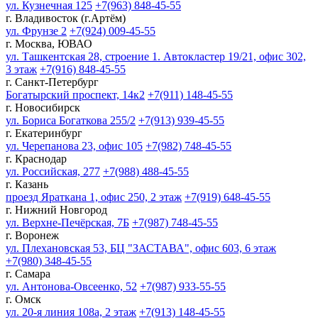
ул. Кузнечная 125
+7(963) 848-45-55
г. Владивосток (г.Артём)
ул. Фрунзе 2
+7(924) 009-45-55
г. Москва, ЮВАО
ул. Ташкентская 28, строение 1. Автокластер 19/21, офис 302,
3 этаж
+7(916) 848-45-55
г. Санкт-Петербург
Богатырский проспект, 14к2
+7(911) 148-45-55
г. Новосибирск
ул. Бориса Богаткова 255/2
+7(913) 939-45-55
г. Екатеринбург
ул. Черепанова 23, офис 105
+7(982) 748-45-55
г. Краснодар
ул. Российская, 277
+7(988) 488-45-55
г. Казань
проезд Яраткана 1, офис 250, 2 этаж
+7(919) 648-45-55
г. Нижний Новгород
ул. Верхне-Печёрская, 7Б
+7(987) 748-45-55
г. Воронеж
ул. Плехановская 53, БЦ "ЗАСТАВА", офис 603, 6 этаж
+7(980) 348-45-55
г. Самара
ул. Антонова-Овсеенко, 52
+7(987) 933-55-55
г. Омск
ул. 20-я линия 108а, 2 этаж
+7(913) 148-45-55