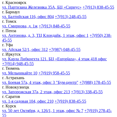
г. Красноярск
ул. Партизана Железняка 35А, БЦ «Сириус»
+7(913) 838-45-55
г. Барнаул
ул. Балтийская 116, офис 804
+7(913) 248-45-55
г. Томск
ул. Смирнова, д. 1ж
+7(913) 848-45-55
г. Пенза
ул. Антонова, д. 3, ТЦ Клондайк, 1 этаж, офис 1
+7(950) 238-
45-55
г. Уфа
ул. Айская 52/1, офис 312
+7(987) 048-45-55
г. Иркутск
ул. Карла Либкнехта 121. БЦ «Europlaza», 4 этаж 418 офис
+7(914) 948-45-55
г. Тюмень
ул. Мельникайте 10
+7(919) 958-45-55
г. Астрахань
ул. Боевая 57а, 4 этаж, офис 3 "Бум-центр"
+7(988) 178-45-55
г. Новокузнецк
ул. Запорожская 37а, 2 этаж, офис 213
+7(913) 338-45-55
г. Саратов
ул. 1-я садовая 104, офис 210
+7(919) 838-45-55
г. Курск
ул. 50 лет Октября, д. 126/1, 1 этаж, офис № 7
+7(919) 278-45-
55