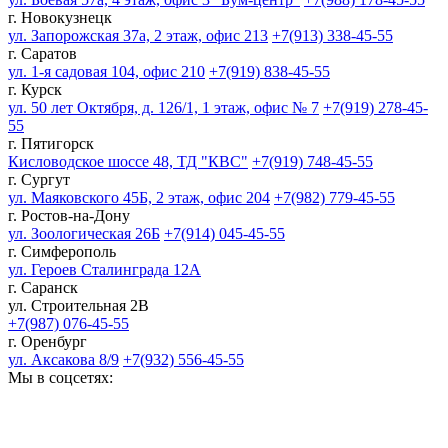
г. Новокузнецк
ул. Запорожская 37а, 2 этаж, офис 213
+7(913) 338-45-55
г. Саратов
ул. 1-я садовая 104, офис 210
+7(919) 838-45-55
г. Курск
ул. 50 лет Октября, д. 126/1, 1 этаж, офис № 7
+7(919) 278-45-
55
г. Пятигорск
Кисловодское шоссе 48, ТД "КВС"
+7(919) 748-45-55
г. Сургут
ул. Маяковского 45Б, 2 этаж, офис 204
+7(982) 779-45-55
г. Ростов-на-Дону
ул. Зоологическая 26Б
+7(914) 045-45-55
г. Симферополь
ул. Героев Сталинграда 12А
г. Саранск
ул. Строительная 2В
+7(987) 076-45-55
г. Оренбург
ул. Аксакова 8/9
+7(932) 556-45-55
Мы в соцсетях: