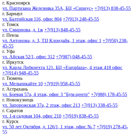
г. Красноярск
ул. Партизана Железняка 35А, БЦ «Сириус»
+7(913) 838-45-55
г. Барнаул
ул. Балтийская 116, офис 804
+7(913) 248-45-55
г. Томск
ул. Смирнова, д. 1ж
+7(913) 848-45-55
г. Пенза
ул. Антонова, д. 3, ТЦ Клондайк, 1 этаж, офис 1
+7(950) 238-
45-55
г. Уфа
ул. Айская 52/1, офис 312
+7(987) 048-45-55
г. Иркутск
ул. Карла Либкнехта 121. БЦ «Europlaza», 4 этаж 418 офис
+7(914) 948-45-55
г. Тюмень
ул. Мельникайте 10
+7(919) 958-45-55
г. Астрахань
ул. Боевая 57а, 4 этаж, офис 3 "Бум-центр"
+7(988) 178-45-55
г. Новокузнецк
ул. Запорожская 37а, 2 этаж, офис 213
+7(913) 338-45-55
г. Саратов
ул. 1-я садовая 104, офис 210
+7(919) 838-45-55
г. Курск
ул. 50 лет Октября, д. 126/1, 1 этаж, офис № 7
+7(919) 278-45-
55