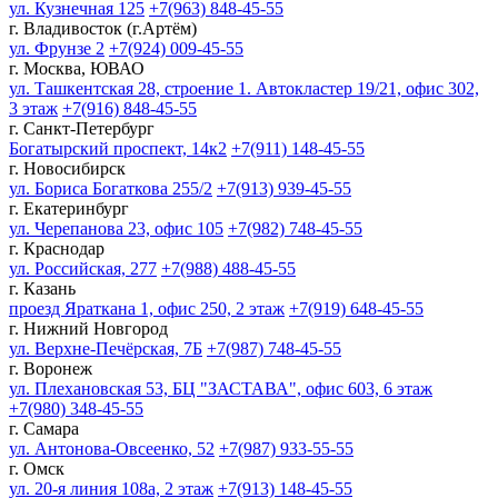
ул. Кузнечная 125
+7(963) 848-45-55
г. Владивосток (г.Артём)
ул. Фрунзе 2
+7(924) 009-45-55
г. Москва, ЮВАО
ул. Ташкентская 28, строение 1. Автокластер 19/21, офис 302,
3 этаж
+7(916) 848-45-55
г. Санкт-Петербург
Богатырский проспект, 14к2
+7(911) 148-45-55
г. Новосибирск
ул. Бориса Богаткова 255/2
+7(913) 939-45-55
г. Екатеринбург
ул. Черепанова 23, офис 105
+7(982) 748-45-55
г. Краснодар
ул. Российская, 277
+7(988) 488-45-55
г. Казань
проезд Яраткана 1, офис 250, 2 этаж
+7(919) 648-45-55
г. Нижний Новгород
ул. Верхне-Печёрская, 7Б
+7(987) 748-45-55
г. Воронеж
ул. Плехановская 53, БЦ "ЗАСТАВА", офис 603, 6 этаж
+7(980) 348-45-55
г. Самара
ул. Антонова-Овсеенко, 52
+7(987) 933-55-55
г. Омск
ул. 20-я линия 108а, 2 этаж
+7(913) 148-45-55