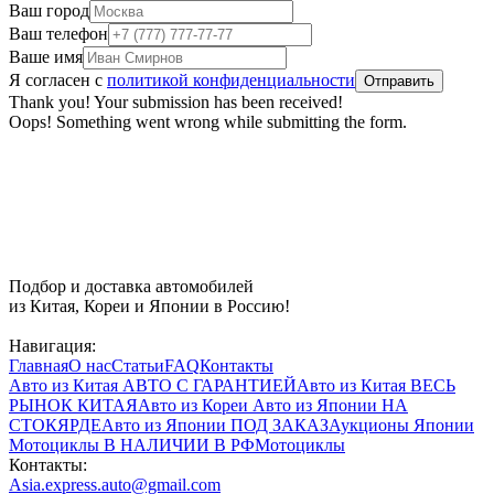
Ваш город
Ваш телефон
Ваше имя
Я согласен с
политикой конфиденциальности
Thank you! Your submission has been received!
Oops! Something went wrong while submitting the form.
Подбор и доставка автомобилей
из Китая, Кореи и Японии в Россию!
Навигация:
Главная
О нас
Статьи
FAQ
Контакты
Авто из Китая
АВТО С ГАРАНТИЕЙ
Авто из Китая
ВЕСЬ
РЫНОК КИТАЯ
Авто из Кореи
Авто из Японии
НА
СТОКЯРДЕ
Авто из Японии
ПОД ЗАКАЗ
Аукционы Японии
Мотоциклы
В НАЛИЧИИ В РФ
Мотоциклы
Контакты:
Asia.express.auto@gmail.com