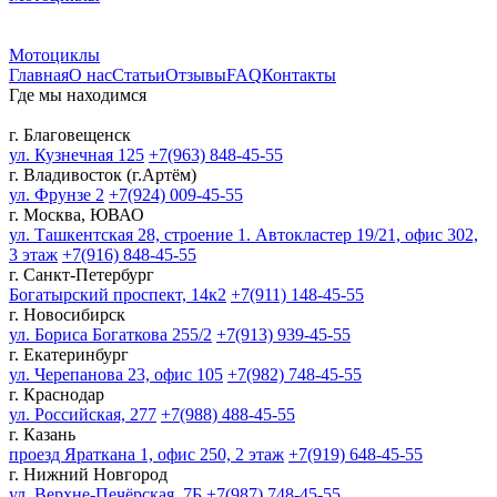
Мотоциклы
Главная
О нас
Статьи
Отзывы
FAQ
Контакты
Где мы находимся
г. Благовещенск
ул. Кузнечная 125
+7(963) 848-45-55
г. Владивосток (г.Артём)
ул. Фрунзе 2
+7(924) 009-45-55
г. Москва, ЮВАО
ул. Ташкентская 28, строение 1. Автокластер 19/21, офис 302,
3 этаж
+7(916) 848-45-55
г. Санкт-Петербург
Богатырский проспект, 14к2
+7(911) 148-45-55
г. Новосибирск
ул. Бориса Богаткова 255/2
+7(913) 939-45-55
г. Екатеринбург
ул. Черепанова 23, офис 105
+7(982) 748-45-55
г. Краснодар
ул. Российская, 277
+7(988) 488-45-55
г. Казань
проезд Яраткана 1, офис 250, 2 этаж
+7(919) 648-45-55
г. Нижний Новгород
ул. Верхне-Печёрская, 7Б
+7(987) 748-45-55