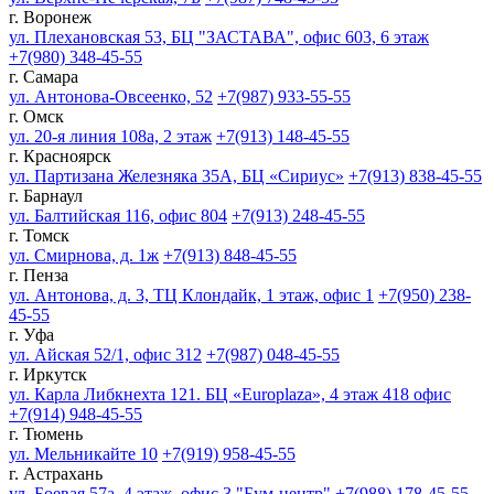
г. Воронеж
ул. Плехановская 53, БЦ "ЗАСТАВА", офис 603, 6 этаж
+7(980) 348-45-55
г. Самара
ул. Антонова-Овсеенко, 52
+7(987) 933-55-55
г. Омск
ул. 20-я линия 108а, 2 этаж
+7(913) 148-45-55
г. Красноярск
ул. Партизана Железняка 35А, БЦ «Сириус»
+7(913) 838-45-55
г. Барнаул
ул. Балтийская 116, офис 804
+7(913) 248-45-55
г. Томск
ул. Смирнова, д. 1ж
+7(913) 848-45-55
г. Пенза
ул. Антонова, д. 3, ТЦ Клондайк, 1 этаж, офис 1
+7(950) 238-
45-55
г. Уфа
ул. Айская 52/1, офис 312
+7(987) 048-45-55
г. Иркутск
ул. Карла Либкнехта 121. БЦ «Europlaza», 4 этаж 418 офис
+7(914) 948-45-55
г. Тюмень
ул. Мельникайте 10
+7(919) 958-45-55
г. Астрахань
ул. Боевая 57а, 4 этаж, офис 3 "Бум-центр"
+7(988) 178-45-55