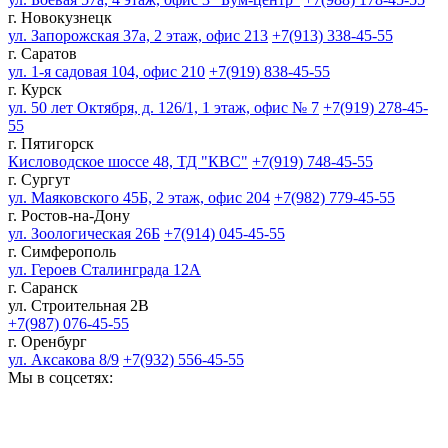
г. Новокузнецк
ул. Запорожская 37а, 2 этаж, офис 213
+7(913) 338-45-55
г. Саратов
ул. 1-я садовая 104, офис 210
+7(919) 838-45-55
г. Курск
ул. 50 лет Октября, д. 126/1, 1 этаж, офис № 7
+7(919) 278-45-
55
г. Пятигорск
Кисловодское шоссе 48, ТД "КВС"
+7(919) 748-45-55
г. Сургут
ул. Маяковского 45Б, 2 этаж, офис 204
+7(982) 779-45-55
г. Ростов-на-Дону
ул. Зоологическая 26Б
+7(914) 045-45-55
г. Симферополь
ул. Героев Сталинграда 12А
г. Саранск
ул. Строительная 2В
+7(987) 076-45-55
г. Оренбург
ул. Аксакова 8/9
+7(932) 556-45-55
Мы в соцсетях: