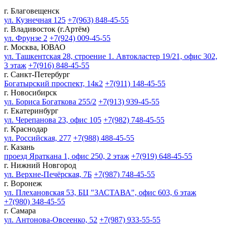
г. Благовещенск
ул. Кузнечная 125
+7(963) 848-45-55
г. Владивосток (г.Артём)
ул. Фрунзе 2
+7(924) 009-45-55
г. Москва, ЮВАО
ул. Ташкентская 28, строение 1. Автокластер 19/21, офис 302,
3 этаж
+7(916) 848-45-55
г. Санкт-Петербург
Богатырский проспект, 14к2
+7(911) 148-45-55
г. Новосибирск
ул. Бориса Богаткова 255/2
+7(913) 939-45-55
г. Екатеринбург
ул. Черепанова 23, офис 105
+7(982) 748-45-55
г. Краснодар
ул. Российская, 277
+7(988) 488-45-55
г. Казань
проезд Яраткана 1, офис 250, 2 этаж
+7(919) 648-45-55
г. Нижний Новгород
ул. Верхне-Печёрская, 7Б
+7(987) 748-45-55
г. Воронеж
ул. Плехановская 53, БЦ "ЗАСТАВА", офис 603, 6 этаж
+7(980) 348-45-55
г. Самара
ул. Антонова-Овсеенко, 52
+7(987) 933-55-55