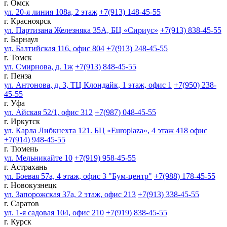
г. Омск
ул. 20-я линия 108а, 2 этаж
+7(913) 148-45-55
г. Красноярск
ул. Партизана Железняка 35А, БЦ «Сириус»
+7(913) 838-45-55
г. Барнаул
ул. Балтийская 116, офис 804
+7(913) 248-45-55
г. Томск
ул. Смирнова, д. 1ж
+7(913) 848-45-55
г. Пенза
ул. Антонова, д. 3, ТЦ Клондайк, 1 этаж, офис 1
+7(950) 238-
45-55
г. Уфа
ул. Айская 52/1, офис 312
+7(987) 048-45-55
г. Иркутск
ул. Карла Либкнехта 121. БЦ «Europlaza», 4 этаж 418 офис
+7(914) 948-45-55
г. Тюмень
ул. Мельникайте 10
+7(919) 958-45-55
г. Астрахань
ул. Боевая 57а, 4 этаж, офис 3 "Бум-центр"
+7(988) 178-45-55
г. Новокузнецк
ул. Запорожская 37а, 2 этаж, офис 213
+7(913) 338-45-55
г. Саратов
ул. 1-я садовая 104, офис 210
+7(919) 838-45-55
г. Курск