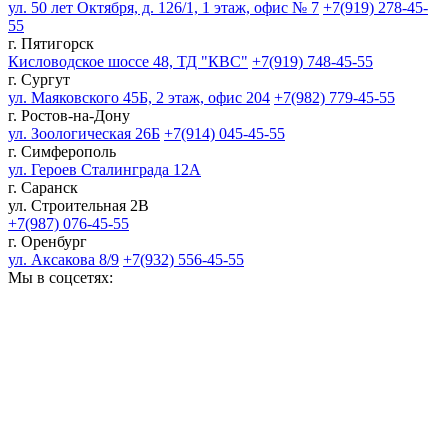
ул. 50 лет Октября, д. 126/1, 1 этаж, офис № 7
+7(919) 278-45-
55
г. Пятигорск
Кисловодское шоссе 48, ТД "КВС"
+7(919) 748-45-55
г. Сургут
ул. Маяковского 45Б, 2 этаж, офис 204
+7(982) 779-45-55
г. Ростов-на-Дону
ул. Зоологическая 26Б
+7(914) 045-45-55
г. Симферополь
ул. Героев Сталинграда 12А
г. Саранск
ул. Строительная 2В
+7(987) 076-45-55
г. Оренбург
ул. Аксакова 8/9
+7(932) 556-45-55
Мы в соцсетях: