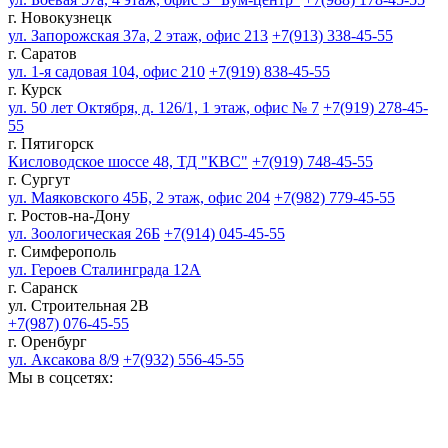
г. Новокузнецк
ул. Запорожская 37а, 2 этаж, офис 213
+7(913) 338-45-55
г. Саратов
ул. 1-я садовая 104, офис 210
+7(919) 838-45-55
г. Курск
ул. 50 лет Октября, д. 126/1, 1 этаж, офис № 7
+7(919) 278-45-
55
г. Пятигорск
Кисловодское шоссе 48, ТД "КВС"
+7(919) 748-45-55
г. Сургут
ул. Маяковского 45Б, 2 этаж, офис 204
+7(982) 779-45-55
г. Ростов-на-Дону
ул. Зоологическая 26Б
+7(914) 045-45-55
г. Симферополь
ул. Героев Сталинграда 12А
г. Саранск
ул. Строительная 2В
+7(987) 076-45-55
г. Оренбург
ул. Аксакова 8/9
+7(932) 556-45-55
Мы в соцсетях: