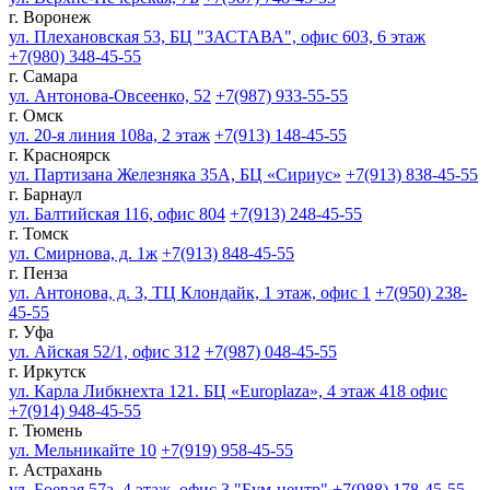
г. Воронеж
ул. Плехановская 53, БЦ "ЗАСТАВА", офис 603, 6 этаж
+7(980) 348-45-55
г. Самара
ул. Антонова-Овсеенко, 52
+7(987) 933-55-55
г. Омск
ул. 20-я линия 108а, 2 этаж
+7(913) 148-45-55
г. Красноярск
ул. Партизана Железняка 35А, БЦ «Сириус»
+7(913) 838-45-55
г. Барнаул
ул. Балтийская 116, офис 804
+7(913) 248-45-55
г. Томск
ул. Смирнова, д. 1ж
+7(913) 848-45-55
г. Пенза
ул. Антонова, д. 3, ТЦ Клондайк, 1 этаж, офис 1
+7(950) 238-
45-55
г. Уфа
ул. Айская 52/1, офис 312
+7(987) 048-45-55
г. Иркутск
ул. Карла Либкнехта 121. БЦ «Europlaza», 4 этаж 418 офис
+7(914) 948-45-55
г. Тюмень
ул. Мельникайте 10
+7(919) 958-45-55
г. Астрахань
ул. Боевая 57а, 4 этаж, офис 3 "Бум-центр"
+7(988) 178-45-55