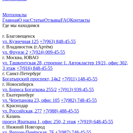
Мотоциклы
Главная
О нас
Статьи
Отзывы
FAQ
Контакты
Где мы находимся
г. Благовещенск
ул. Кузнечная 125
+7(963) 848-45-55
г. Владивосток (г.Артём)
ул. Фрунзе 2
+7(924) 009-45-55
г. Москва, ЮВАО
ул. Ташкентская 28, строение 1. Автокластер 19/21, офис 302,
3 этаж
+7(916) 848-45-55
г. Санкт-Петербург
Богатырский проспект, 14к2
+7(911) 148-45-55
г. Новосибирск
ул. Бориса Богаткова 255/2
+7(913) 939-45-55
г. Екатеринбург
ул. Черепанова 23, офис 105
+7(982) 748-45-55
г. Краснодар
ул. Российская, 277
+7(988) 488-45-55
г. Казань
проезд Яраткана 1, офис 250, 2 этаж
+7(919) 648-45-55
г. Нижний Новгород
ул. Верхне-Печёрская, 7Б
+7(987) 748-45-55