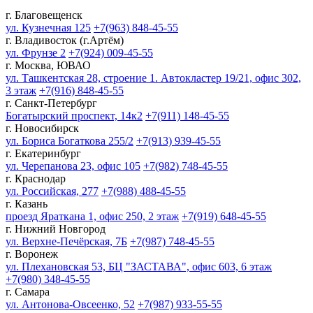
г. Благовещенск
ул. Кузнечная 125
+7(963) 848-45-55
г. Владивосток (г.Артём)
ул. Фрунзе 2
+7(924) 009-45-55
г. Москва, ЮВАО
ул. Ташкентская 28, строение 1. Автокластер 19/21, офис 302,
3 этаж
+7(916) 848-45-55
г. Санкт-Петербург
Богатырский проспект, 14к2
+7(911) 148-45-55
г. Новосибирск
ул. Бориса Богаткова 255/2
+7(913) 939-45-55
г. Екатеринбург
ул. Черепанова 23, офис 105
+7(982) 748-45-55
г. Краснодар
ул. Российская, 277
+7(988) 488-45-55
г. Казань
проезд Яраткана 1, офис 250, 2 этаж
+7(919) 648-45-55
г. Нижний Новгород
ул. Верхне-Печёрская, 7Б
+7(987) 748-45-55
г. Воронеж
ул. Плехановская 53, БЦ "ЗАСТАВА", офис 603, 6 этаж
+7(980) 348-45-55
г. Самара
ул. Антонова-Овсеенко, 52
+7(987) 933-55-55