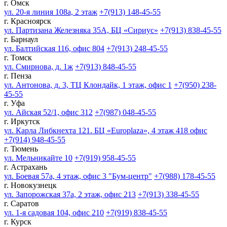
г. Омск
ул. 20-я линия 108а, 2 этаж
+7(913) 148-45-55
г. Красноярск
ул. Партизана Железняка 35А, БЦ «Сириус»
+7(913) 838-45-55
г. Барнаул
ул. Балтийская 116, офис 804
+7(913) 248-45-55
г. Томск
ул. Смирнова, д. 1ж
+7(913) 848-45-55
г. Пенза
ул. Антонова, д. 3, ТЦ Клондайк, 1 этаж, офис 1
+7(950) 238-
45-55
г. Уфа
ул. Айская 52/1, офис 312
+7(987) 048-45-55
г. Иркутск
ул. Карла Либкнехта 121. БЦ «Europlaza», 4 этаж 418 офис
+7(914) 948-45-55
г. Тюмень
ул. Мельникайте 10
+7(919) 958-45-55
г. Астрахань
ул. Боевая 57а, 4 этаж, офис 3 "Бум-центр"
+7(988) 178-45-55
г. Новокузнецк
ул. Запорожская 37а, 2 этаж, офис 213
+7(913) 338-45-55
г. Саратов
ул. 1-я садовая 104, офис 210
+7(919) 838-45-55
г. Курск