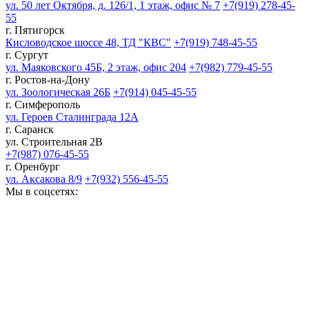
ул. 50 лет Октября, д. 126/1, 1 этаж, офис № 7
+7(919) 278-45-
55
г. Пятигорск
Кисловодское шоссе 48, ТД "КВС"
+7(919) 748-45-55
г. Сургут
ул. Маяковского 45Б, 2 этаж, офис 204
+7(982) 779-45-55
г. Ростов-на-Дону
ул. Зоологическая 26Б
+7(914) 045-45-55
г. Симферополь
ул. Героев Сталинграда 12А
г. Саранск
ул. Строительная 2В
+7(987) 076-45-55
г. Оренбург
ул. Аксакова 8/9
+7(932) 556-45-55
Мы в соцсетях: