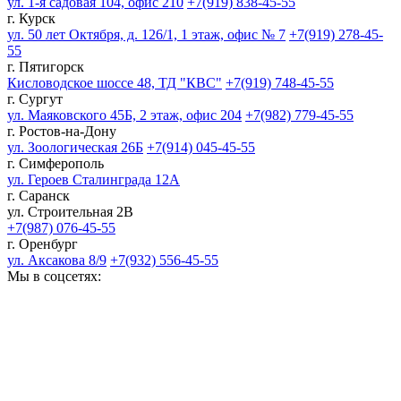
ул. 1-я садовая 104, офис 210
+7(919) 838-45-55
г. Курск
ул. 50 лет Октября, д. 126/1, 1 этаж, офис № 7
+7(919) 278-45-
55
г. Пятигорск
Кисловодское шоссе 48, ТД "КВС"
+7(919) 748-45-55
г. Сургут
ул. Маяковского 45Б, 2 этаж, офис 204
+7(982) 779-45-55
г. Ростов-на-Дону
ул. Зоологическая 26Б
+7(914) 045-45-55
г. Симферополь
ул. Героев Сталинграда 12А
г. Саранск
ул. Строительная 2В
+7(987) 076-45-55
г. Оренбург
ул. Аксакова 8/9
+7(932) 556-45-55
Мы в соцсетях: