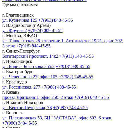
Где мы находимся
г. Благовещенск
ул. Кузнечная 125
+7(963) 848-45-55
г. Владивосток (г.Артём)
ул. Фрунзе 2
+7(924) 009-45-55
г. Москва, ЮВАО
ул. Ташкентская 28, строение 1. Автокластер 19/21, офис 302,
3 этаж
+7(916) 848-45-55
г. Санкт-Петербург
Богатырский проспект, 14к2
+7(911) 148-45-55
г. Новосибирск
ул. Бориса Богаткова 255/2
+7(913) 939-45-55
г. Екатеринбург
ул. Черепанова 23, офис 105
+7(982) 748-45-55
г. Краснодар
ул. Российская, 277
+7(988) 488-45-55
г. Казань
проезд Яраткана 1, офис 250, 2 этаж
+7(919) 648-45-55
г. Нижний Новгород
ул. Верхне-Печёрская, 7Б
+7(987) 748-45-55
г. Воронеж
ул. Плехановская 53, БЦ "ЗАСТАВА", офис 603, 6 этаж
+7(980) 348-45-55