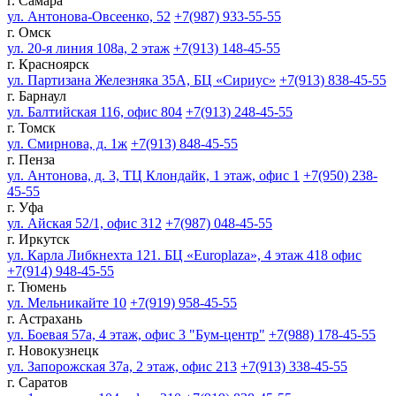
г. Самара
ул. Антонова-Овсеенко, 52
+7(987) 933-55-55
г. Омск
ул. 20-я линия 108а, 2 этаж
+7(913) 148-45-55
г. Красноярск
ул. Партизана Железняка 35А, БЦ «Сириус»
+7(913) 838-45-55
г. Барнаул
ул. Балтийская 116, офис 804
+7(913) 248-45-55
г. Томск
ул. Смирнова, д. 1ж
+7(913) 848-45-55
г. Пенза
ул. Антонова, д. 3, ТЦ Клондайк, 1 этаж, офис 1
+7(950) 238-
45-55
г. Уфа
ул. Айская 52/1, офис 312
+7(987) 048-45-55
г. Иркутск
ул. Карла Либкнехта 121. БЦ «Europlaza», 4 этаж 418 офис
+7(914) 948-45-55
г. Тюмень
ул. Мельникайте 10
+7(919) 958-45-55
г. Астрахань
ул. Боевая 57а, 4 этаж, офис 3 "Бум-центр"
+7(988) 178-45-55
г. Новокузнецк
ул. Запорожская 37а, 2 этаж, офис 213
+7(913) 338-45-55
г. Саратов