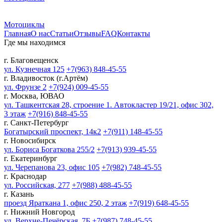
Мотоциклы
Главная
О нас
Статьи
Отзывы
FAQ
Контакты
Где мы находимся
г. Благовещенск
ул. Кузнечная 125
+7(963) 848-45-55
г. Владивосток (г.Артём)
ул. Фрунзе 2
+7(924) 009-45-55
г. Москва, ЮВАО
ул. Ташкентская 28, строение 1. Автокластер 19/21, офис 302,
3 этаж
+7(916) 848-45-55
г. Санкт-Петербург
Богатырский проспект, 14к2
+7(911) 148-45-55
г. Новосибирск
ул. Бориса Богаткова 255/2
+7(913) 939-45-55
г. Екатеринбург
ул. Черепанова 23, офис 105
+7(982) 748-45-55
г. Краснодар
ул. Российская, 277
+7(988) 488-45-55
г. Казань
проезд Яраткана 1, офис 250, 2 этаж
+7(919) 648-45-55
г. Нижний Новгород
ул. Верхне-Печёрская, 7Б
+7(987) 748-45-55