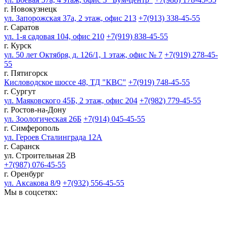
г. Новокузнецк
ул. Запорожская 37а, 2 этаж, офис 213
+7(913) 338-45-55
г. Саратов
ул. 1-я садовая 104, офис 210
+7(919) 838-45-55
г. Курск
ул. 50 лет Октября, д. 126/1, 1 этаж, офис № 7
+7(919) 278-45-
55
г. Пятигорск
Кисловодское шоссе 48, ТД "КВС"
+7(919) 748-45-55
г. Сургут
ул. Маяковского 45Б, 2 этаж, офис 204
+7(982) 779-45-55
г. Ростов-на-Дону
ул. Зоологическая 26Б
+7(914) 045-45-55
г. Симферополь
ул. Героев Сталинграда 12А
г. Саранск
ул. Строительная 2В
+7(987) 076-45-55
г. Оренбург
ул. Аксакова 8/9
+7(932) 556-45-55
Мы в соцсетях: