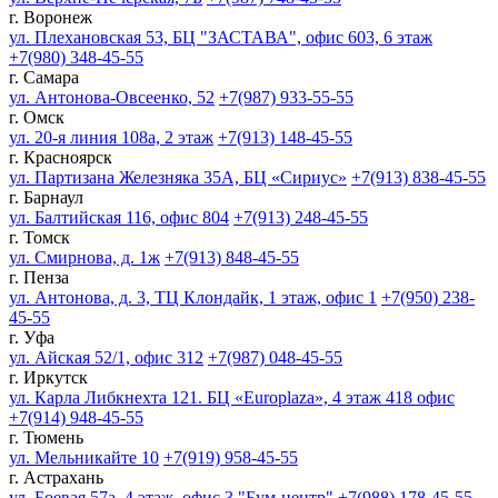
г. Воронеж
ул. Плехановская 53, БЦ "ЗАСТАВА", офис 603, 6 этаж
+7(980) 348-45-55
г. Самара
ул. Антонова-Овсеенко, 52
+7(987) 933-55-55
г. Омск
ул. 20-я линия 108а, 2 этаж
+7(913) 148-45-55
г. Красноярск
ул. Партизана Железняка 35А, БЦ «Сириус»
+7(913) 838-45-55
г. Барнаул
ул. Балтийская 116, офис 804
+7(913) 248-45-55
г. Томск
ул. Смирнова, д. 1ж
+7(913) 848-45-55
г. Пенза
ул. Антонова, д. 3, ТЦ Клондайк, 1 этаж, офис 1
+7(950) 238-
45-55
г. Уфа
ул. Айская 52/1, офис 312
+7(987) 048-45-55
г. Иркутск
ул. Карла Либкнехта 121. БЦ «Europlaza», 4 этаж 418 офис
+7(914) 948-45-55
г. Тюмень
ул. Мельникайте 10
+7(919) 958-45-55
г. Астрахань
ул. Боевая 57а, 4 этаж, офис 3 "Бум-центр"
+7(988) 178-45-55