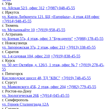
г. Уфа
ул. Айская 52/1, офис 312
+7(987) 048-45-55
г. Иркутск
ул. Карла Либкнехта 121. БЦ «Europlaza», 4 этаж 418 офис
+7(914) 948-45-55
г. Тюмень
ул. Мельникайте 10
+7(919) 958-45-55
г. Астрахань
ул. Боевая 57а, 4 этаж, офис 3 "Бум-центр"
+7(988) 178-45-55
г. Новокузнецк
ул. Запорожская 37а, 2 этаж, офис 213
+7(913) 338-45-55
г. Саратов
ул. 1-я садовая 104, офис 210
+7(919) 838-45-55
г. Курск
ул. 50 лет Октября, д. 126/1, 1 этаж, офис № 7
+7(919) 278-45-
55
г. Пятигорск
Кисловодское шоссе 48, ТД "КВС"
+7(919) 748-45-55
г. Сургут
ул. Маяковского 45Б, 2 этаж, офис 204
+7(982) 779-45-55
г. Ростов-на-Дону
ул. Зоологическая 26Б
+7(914) 045-45-55
г. Симферополь
ул. Героев Сталинграда 12А
г. Саранск