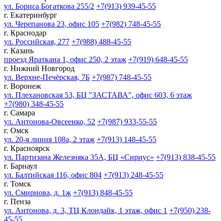
ул. Бориса Богаткова 255/2
+7(913) 939-45-55
г. Екатеринбург
ул. Черепанова 23, офис 105
+7(982) 748-45-55
г. Краснодар
ул. Российская, 277
+7(988) 488-45-55
г. Казань
проезд Яраткана 1, офис 250, 2 этаж
+7(919) 648-45-55
г. Нижний Новгород
ул. Верхне-Печёрская, 7Б
+7(987) 748-45-55
г. Воронеж
ул. Плехановская 53, БЦ "ЗАСТАВА", офис 603, 6 этаж
+7(980) 348-45-55
г. Самара
ул. Антонова-Овсеенко, 52
+7(987) 933-55-55
г. Омск
ул. 20-я линия 108а, 2 этаж
+7(913) 148-45-55
г. Красноярск
ул. Партизана Железняка 35А, БЦ «Сириус»
+7(913) 838-45-55
г. Барнаул
ул. Балтийская 116, офис 804
+7(913) 248-45-55
г. Томск
ул. Смирнова, д. 1ж
+7(913) 848-45-55
г. Пенза
ул. Антонова, д. 3, ТЦ Клондайк, 1 этаж, офис 1
+7(950) 238-
45-55