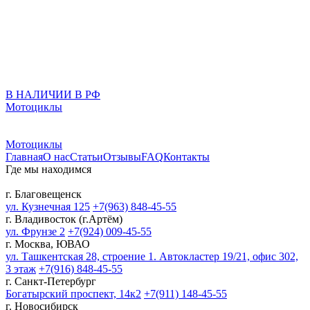
В НАЛИЧИИ В РФ
Мотоциклы
Мотоциклы
Главная
О нас
Статьи
Отзывы
FAQ
Контакты
Где мы находимся
г. Благовещенск
ул. Кузнечная 125
+7(963) 848-45-55
г. Владивосток (г.Артём)
ул. Фрунзе 2
+7(924) 009-45-55
г. Москва, ЮВАО
ул. Ташкентская 28, строение 1. Автокластер 19/21, офис 302,
3 этаж
+7(916) 848-45-55
г. Санкт-Петербург
Богатырский проспект, 14к2
+7(911) 148-45-55
г. Новосибирск