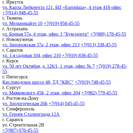
г. Иркутск
ул. Карла Либкнехта 121. БЦ «Europlaza», 4 этаж 418 офис
+7(914) 948-45-55
г. Тюмень
ул. Мельникайте 10
+7(919) 958-45-55
г. Астрахань
ул. Боевая 57а, 4 этаж, офис 3 "Бум-центр"
+7(988) 178-45-55
г. Новокузнецк
ул. Запорожская 37а, 2 этаж, офис 213
+7(913) 338-45-55
г. Саратов
ул. 1-я садовая 104, офис 210
+7(919) 838-45-55
г. Курск
ул. 50 лет Октября, д. 126/1, 1 этаж, офис № 7
+7(919) 278-45-
55
г. Пятигорск
Кисловодское шоссе 48, ТД "КВС"
+7(919) 748-45-55
г. Сургут
ул. Маяковского 45Б, 2 этаж, офис 204
+7(982) 779-45-55
г. Ростов-на-Дону
ул. Зоологическая 26Б
+7(914) 045-45-55
г. Симферополь
ул. Героев Сталинграда 12А
г. Саранск
ул. Строительная 2В
+7(987) 076-45-55