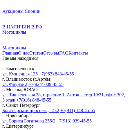
Аукционы Японии
В НАЛИЧИИ В РФ
Мотоциклы
Мотоциклы
Главная
О нас
Статьи
Отзывы
FAQ
Контакты
Где мы находимся
г. Благовещенск
ул. Кузнечная 125
+7(963) 848-45-55
г. Владивосток (г.Артём)
ул. Фрунзе 2
+7(924) 009-45-55
г. Москва, ЮВАО
ул. Ташкентская 28, строение 1. Автокластер 19/21, офис 302,
3 этаж
+7(916) 848-45-55
г. Санкт-Петербург
Богатырский проспект, 14к2
+7(911) 148-45-55
г. Новосибирск
ул. Бориса Богаткова 255/2
+7(913) 939-45-55
г. Екатеринбург