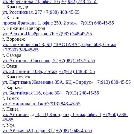
ул. Черепанова 23, офис 105
+7(982) 748-45-55
г. Краснодар
ул. Российская, 277
+7(988) 488-45-55
г. Казань
проезд Яраткана 1, офис 250, 2 этаж
+7(919) 648-45-55
г. Нижний Новгород
ул. Верхне-Печёрская, 7Б
+7(987) 748-45-55
г. Воронеж
ул. Плехановская 53, БЦ "ЗАСТАВА", офис 603, 6 этаж
+7(980) 348-45-55
г. Самара
ул. Антонова-Овсеенко, 52
+7(987) 933-55-55
г. Омск
ул. 20-я линия 108а, 2 этаж
+7(913) 148-45-55
г. Красноярск
ул. Партизана Железняка 35А, БЦ «Сириус»
+7(913) 838-45-55
г. Барнаул
ул. Балтийская 116, офис 804
+7(913) 248-45-55
г. Томск
ул. Смирнова, д. 1ж
+7(913) 848-45-55
г. Пенза
ул. Антонова, д. 3, ТЦ Клондайк, 1 этаж, офис 1
+7(950) 238-
45-55
г. Уфа
ул. Айская 52/1, офис 312
+7(987) 048-45-55