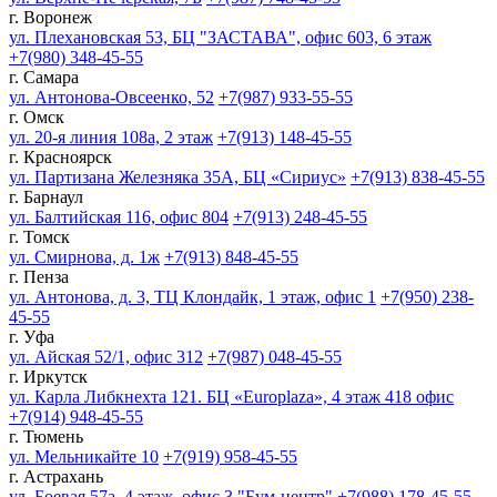
г. Воронеж
ул. Плехановская 53, БЦ "ЗАСТАВА", офис 603, 6 этаж
+7(980) 348-45-55
г. Самара
ул. Антонова-Овсеенко, 52
+7(987) 933-55-55
г. Омск
ул. 20-я линия 108а, 2 этаж
+7(913) 148-45-55
г. Красноярск
ул. Партизана Железняка 35А, БЦ «Сириус»
+7(913) 838-45-55
г. Барнаул
ул. Балтийская 116, офис 804
+7(913) 248-45-55
г. Томск
ул. Смирнова, д. 1ж
+7(913) 848-45-55
г. Пенза
ул. Антонова, д. 3, ТЦ Клондайк, 1 этаж, офис 1
+7(950) 238-
45-55
г. Уфа
ул. Айская 52/1, офис 312
+7(987) 048-45-55
г. Иркутск
ул. Карла Либкнехта 121. БЦ «Europlaza», 4 этаж 418 офис
+7(914) 948-45-55
г. Тюмень
ул. Мельникайте 10
+7(919) 958-45-55
г. Астрахань
ул. Боевая 57а, 4 этаж, офис 3 "Бум-центр"
+7(988) 178-45-55