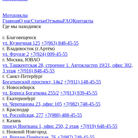
Мотоциклы
Главная
О нас
Статьи
Отзывы
FAQ
Контакты
Где мы находимся
г. Благовещенск
ул. Кузнечная 125
+7(963) 848-45-55
г. Владивосток (г.Артём)
ул. Фрунзе 2
+7(924) 009-45-55
г. Москва, ЮВАО
ул. Ташкентская 28, строение 1. Автокластер 19/21, офис 302,
3 этаж
+7(916) 848-45-55
г. Санкт-Петербург
Богатырский проспект, 14к2
+7(911) 148-45-55
г. Новосибирск
ул. Бориса Богаткова 255/2
+7(913) 939-45-55
г. Екатеринбург
ул. Черепанова 23, офис 105
+7(982) 748-45-55
г. Краснодар
ул. Российская, 277
+7(988) 488-45-55
г. Казань
проезд Яраткана 1, офис 250, 2 этаж
+7(919) 648-45-55
г. Нижний Новгород
ул. Верхне-Печёрская, 7Б
+7(987) 748-45-55