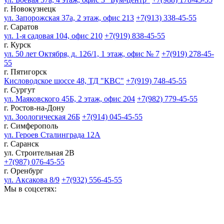
г. Новокузнецк
ул. Запорожская 37а, 2 этаж, офис 213
+7(913) 338-45-55
г. Саратов
ул. 1-я садовая 104, офис 210
+7(919) 838-45-55
г. Курск
ул. 50 лет Октября, д. 126/1, 1 этаж, офис № 7
+7(919) 278-45-
55
г. Пятигорск
Кисловодское шоссе 48, ТД "КВС"
+7(919) 748-45-55
г. Сургут
ул. Маяковского 45Б, 2 этаж, офис 204
+7(982) 779-45-55
г. Ростов-на-Дону
ул. Зоологическая 26Б
+7(914) 045-45-55
г. Симферополь
ул. Героев Сталинграда 12А
г. Саранск
ул. Строительная 2В
+7(987) 076-45-55
г. Оренбург
ул. Аксакова 8/9
+7(932) 556-45-55
Мы в соцсетях: