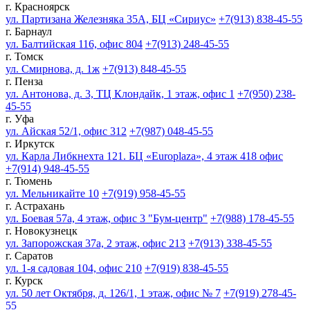
г. Красноярск
ул. Партизана Железняка 35А, БЦ «Сириус»
+7(913) 838-45-55
г. Барнаул
ул. Балтийская 116, офис 804
+7(913) 248-45-55
г. Томск
ул. Смирнова, д. 1ж
+7(913) 848-45-55
г. Пенза
ул. Антонова, д. 3, ТЦ Клондайк, 1 этаж, офис 1
+7(950) 238-
45-55
г. Уфа
ул. Айская 52/1, офис 312
+7(987) 048-45-55
г. Иркутск
ул. Карла Либкнехта 121. БЦ «Europlaza», 4 этаж 418 офис
+7(914) 948-45-55
г. Тюмень
ул. Мельникайте 10
+7(919) 958-45-55
г. Астрахань
ул. Боевая 57а, 4 этаж, офис 3 "Бум-центр"
+7(988) 178-45-55
г. Новокузнецк
ул. Запорожская 37а, 2 этаж, офис 213
+7(913) 338-45-55
г. Саратов
ул. 1-я садовая 104, офис 210
+7(919) 838-45-55
г. Курск
ул. 50 лет Октября, д. 126/1, 1 этаж, офис № 7
+7(919) 278-45-
55