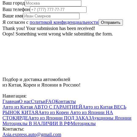
Ваш город
Ваш телефон
Ваше имя
Я согласен с
политикой конфиденциальности
Thank you! Your submission has been received!
Oops! Something went wrong while submitting the form.
Подбор и доставка автомобилей
из Китая, Кореи и Японии в Россию!
Навигация:
Главная
О нас
Статьи
FAQ
Контакты
Авто из Китая
АВТО С ГАРАНТИЕЙ
Авто из Китая
ВЕСЬ
РЫНОК КИТАЯ
Авто из Кореи
Авто из Японии
НА
СТОКЯРДЕ
Авто из Японии
ПОД ЗАКАЗ
Аукционы Японии
Мотоциклы
В НАЛИЧИИ В РФ
Мотоциклы
Контакты:
Asia.express.auto@gmail.com