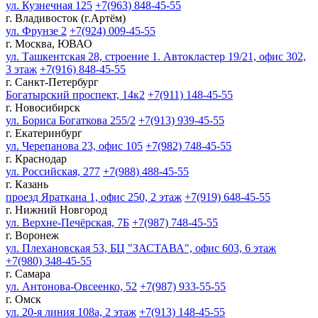
ул. Кузнечная 125
+7(963) 848-45-55
г. Владивосток (г.Артём)
ул. Фрунзе 2
+7(924) 009-45-55
г. Москва, ЮВАО
ул. Ташкентская 28, строение 1. Автокластер 19/21, офис 302,
3 этаж
+7(916) 848-45-55
г. Санкт-Петербург
Богатырский проспект, 14к2
+7(911) 148-45-55
г. Новосибирск
ул. Бориса Богаткова 255/2
+7(913) 939-45-55
г. Екатеринбург
ул. Черепанова 23, офис 105
+7(982) 748-45-55
г. Краснодар
ул. Российская, 277
+7(988) 488-45-55
г. Казань
проезд Яраткана 1, офис 250, 2 этаж
+7(919) 648-45-55
г. Нижний Новгород
ул. Верхне-Печёрская, 7Б
+7(987) 748-45-55
г. Воронеж
ул. Плехановская 53, БЦ "ЗАСТАВА", офис 603, 6 этаж
+7(980) 348-45-55
г. Самара
ул. Антонова-Овсеенко, 52
+7(987) 933-55-55
г. Омск
ул. 20-я линия 108а, 2 этаж
+7(913) 148-45-55