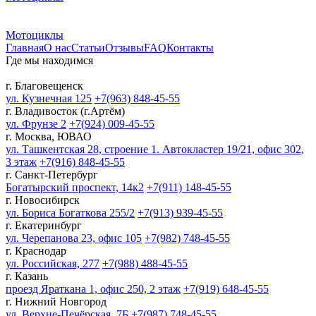
Мотоциклы
Главная
О нас
Статьи
Отзывы
FAQ
Контакты
Где мы находимся
г. Благовещенск
ул. Кузнечная 125
+7(963) 848-45-55
г. Владивосток (г.Артём)
ул. Фрунзе 2
+7(924) 009-45-55
г. Москва, ЮВАО
ул. Ташкентская 28, строение 1. Автокластер 19/21, офис 302,
3 этаж
+7(916) 848-45-55
г. Санкт-Петербург
Богатырский проспект, 14к2
+7(911) 148-45-55
г. Новосибирск
ул. Бориса Богаткова 255/2
+7(913) 939-45-55
г. Екатеринбург
ул. Черепанова 23, офис 105
+7(982) 748-45-55
г. Краснодар
ул. Российская, 277
+7(988) 488-45-55
г. Казань
проезд Яраткана 1, офис 250, 2 этаж
+7(919) 648-45-55
г. Нижний Новгород
ул. Верхне-Печёрская, 7Б
+7(987) 748-45-55