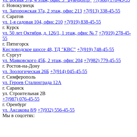
г. Новокузнецк
ул. Запорожская 37а, 2 этаж, офис 213
+7(913) 338-45-55
г. Саратов
ул. 1-я садовая 104, офис 210
+7(919) 838-45-55
г. Курск
ул. 50 лет Октября, д. 126/1, 1 этаж, офис № 7
+7(919) 278-45-
55
г. Пятигорск
Кисловодское шоссе 48, ТД "КВС"
+7(919) 748-45-55
г. Сургут
ул. Маяковского 45Б, 2 этаж, офис 204
+7(982) 779-45-55
г. Ростов-на-Дону
ул. Зоологическая 26Б
+7(914) 045-45-55
г. Симферополь
ул. Героев Сталинграда 12А
г. Саранск
ул. Строительная 2В
+7(987) 076-45-55
г. Оренбург
ул. Аксакова 8/9
+7(932) 556-45-55
Мы в соцсетях: