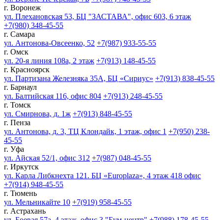
г. Воронеж
ул. Плехановская 53, БЦ "ЗАСТАВА", офис 603, 6 этаж
+7(980) 348-45-55
г. Самара
ул. Антонова-Овсеенко, 52
+7(987) 933-55-55
г. Омск
ул. 20-я линия 108а, 2 этаж
+7(913) 148-45-55
г. Красноярск
ул. Партизана Железняка 35А, БЦ «Сириус»
+7(913) 838-45-55
г. Барнаул
ул. Балтийская 116, офис 804
+7(913) 248-45-55
г. Томск
ул. Смирнова, д. 1ж
+7(913) 848-45-55
г. Пенза
ул. Антонова, д. 3, ТЦ Клондайк, 1 этаж, офис 1
+7(950) 238-
45-55
г. Уфа
ул. Айская 52/1, офис 312
+7(987) 048-45-55
г. Иркутск
ул. Карла Либкнехта 121. БЦ «Europlaza», 4 этаж 418 офис
+7(914) 948-45-55
г. Тюмень
ул. Мельникайте 10
+7(919) 958-45-55
г. Астрахань
ул. Боевая 57а, 4 этаж, офис 3 "Бум-центр"
+7(988) 178-45-55