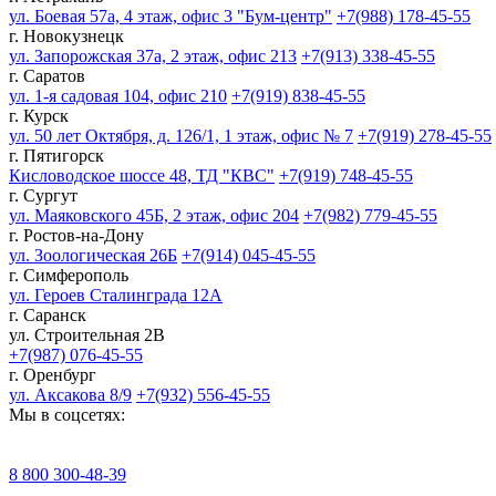
ул. Боевая 57а, 4 этаж, офис 3 "Бум-центр"
+7(988) 178-45-55
г. Новокузнецк
ул. Запорожская 37а, 2 этаж, офис 213
+7(913) 338-45-55
г. Саратов
ул. 1-я садовая 104, офис 210
+7(919) 838-45-55
г. Курск
ул. 50 лет Октября, д. 126/1, 1 этаж, офис № 7
+7(919) 278-45-55
г. Пятигорск
Кисловодское шоссе 48, ТД "КВС"
+7(919) 748-45-55
г. Сургут
ул. Маяковского 45Б, 2 этаж, офис 204
+7(982) 779-45-55
г. Ростов-на-Дону
ул. Зоологическая 26Б
+7(914) 045-45-55
г. Симферополь
ул. Героев Сталинграда 12А
г. Саранск
ул. Строительная 2В
+7(987) 076-45-55
г. Оренбург
ул. Аксакова 8/9
+7(932) 556-45-55
Мы в соцсетях:
8 800 300‑48‑39