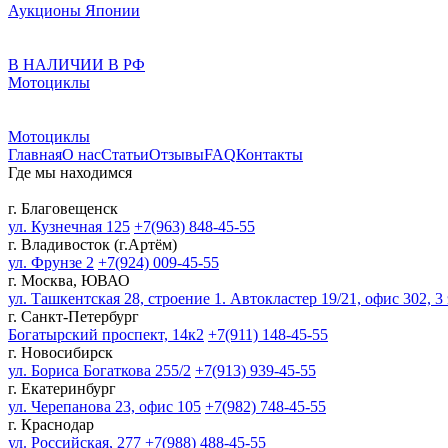
Аукционы Японии
В НАЛИЧИИ В РФ
Мотоциклы
Мотоциклы
Главная
О нас
Статьи
Отзывы
FAQ
Контакты
Где мы находимся
г. Благовещенск
ул. Кузнечная 125
+7(963) 848-45-55
г. Владивосток (г.Артём)
ул. Фрунзе 2
+7(924) 009-45-55
г. Москва, ЮВАО
ул. Ташкентская 28, строение 1. Автокластер 19/21, офис 302, 3
г. Санкт-Петербург
Богатырский проспект, 14к2
+7(911) 148-45-55
г. Новосибирск
ул. Бориса Богаткова 255/2
+7(913) 939-45-55
г. Екатеринбург
ул. Черепанова 23, офис 105
+7(982) 748-45-55
г. Краснодар
ул. Российская, 277
+7(988) 488-45-55