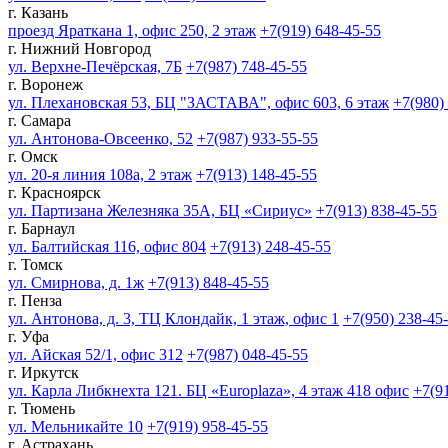
г. Казань
проезд Яраткана 1, офис 250, 2 этаж
+7(919) 648-45-55
г. Нижний Новгород
ул. Верхне-Печёрская, 7Б
+7(987) 748-45-55
г. Воронеж
ул. Плехановская 53, БЦ "ЗАСТАВА", офис 603, 6 этаж
+7(980)
г. Самара
ул. Антонова-Овсеенко, 52
+7(987) 933-55-55
г. Омск
ул. 20-я линия 108а, 2 этаж
+7(913) 148-45-55
г. Красноярск
ул. Партизана Железняка 35А, БЦ «Сириус»
+7(913) 838-45-55
г. Барнаул
ул. Балтийская 116, офис 804
+7(913) 248-45-55
г. Томск
ул. Смирнова, д. 1ж
+7(913) 848-45-55
г. Пенза
ул. Антонова, д. 3, ТЦ Клондайк, 1 этаж, офис 1
+7(950) 238-45
г. Уфа
ул. Айская 52/1, офис 312
+7(987) 048-45-55
г. Иркутск
ул. Карла Либкнехта 121. БЦ «Europlaza», 4 этаж 418 офис
+7(9
г. Тюмень
ул. Мельникайте 10
+7(919) 958-45-55
г. Астрахань