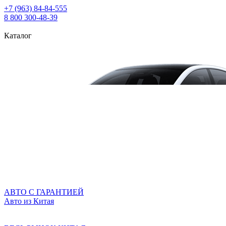
+7 (963) 84‑84‑555
8 800 300‑48‑39
Каталог
АВТО С ГАРАНТИЕЙ
Авто из Китая