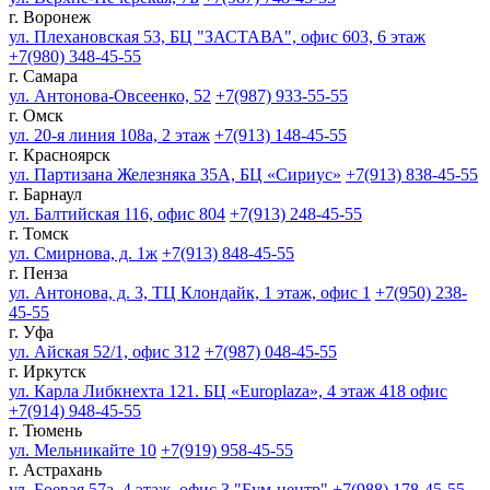
г. Воронеж
ул. Плехановская 53, БЦ "ЗАСТАВА", офис 603, 6 этаж
+7(980) 348-45-55
г. Самара
ул. Антонова-Овсеенко, 52
+7(987) 933-55-55
г. Омск
ул. 20-я линия 108а, 2 этаж
+7(913) 148-45-55
г. Красноярск
ул. Партизана Железняка 35А, БЦ «Сириус»
+7(913) 838-45-55
г. Барнаул
ул. Балтийская 116, офис 804
+7(913) 248-45-55
г. Томск
ул. Смирнова, д. 1ж
+7(913) 848-45-55
г. Пенза
ул. Антонова, д. 3, ТЦ Клондайк, 1 этаж, офис 1
+7(950) 238-
45-55
г. Уфа
ул. Айская 52/1, офис 312
+7(987) 048-45-55
г. Иркутск
ул. Карла Либкнехта 121. БЦ «Europlaza», 4 этаж 418 офис
+7(914) 948-45-55
г. Тюмень
ул. Мельникайте 10
+7(919) 958-45-55
г. Астрахань
ул. Боевая 57а, 4 этаж, офис 3 "Бум-центр"
+7(988) 178-45-55