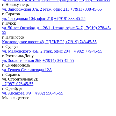
г. Новокузнецк
ул. Запорожская 37а, 2 этаж, офис 213
+7(913) 338-45-55
г. Саратов
ул. 1-я садовая 104, офис 210
+7(919) 838-45-55
г. Курск
ул. 50 лет Октября, д. 126/1, 1 этаж, офис № 7
+7(919) 278-45-
55
г. Пятигорск
Кисловодское шоссе 48, ТД "КВС"
+7(919) 748-45-55
г. Сургут
ул. Маяковского 45Б, 2 этаж, офис 204
+7(982) 779-45-55
г. Ростов-на-Дону
ул. Зоологическая 26Б
+7(914) 045-45-55
г. Симферополь
ул. Героев Сталинграда 12А
г. Саранск
ул. Строительная 2В
+7(987) 076-45-55
г. Оренбург
ул. Аксакова 8/9
+7(932) 556-45-55
Мы в соцсетях: