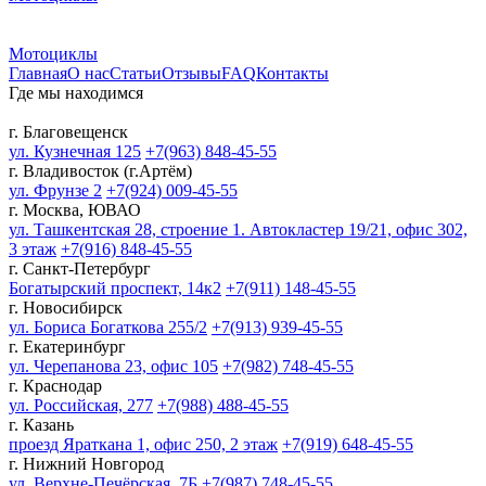
Мотоциклы
Главная
О нас
Статьи
Отзывы
FAQ
Контакты
Где мы находимся
г. Благовещенск
ул. Кузнечная 125
+7(963) 848-45-55
г. Владивосток (г.Артём)
ул. Фрунзе 2
+7(924) 009-45-55
г. Москва, ЮВАО
ул. Ташкентская 28, строение 1. Автокластер 19/21, офис 302,
3 этаж
+7(916) 848-45-55
г. Санкт-Петербург
Богатырский проспект, 14к2
+7(911) 148-45-55
г. Новосибирск
ул. Бориса Богаткова 255/2
+7(913) 939-45-55
г. Екатеринбург
ул. Черепанова 23, офис 105
+7(982) 748-45-55
г. Краснодар
ул. Российская, 277
+7(988) 488-45-55
г. Казань
проезд Яраткана 1, офис 250, 2 этаж
+7(919) 648-45-55
г. Нижний Новгород
ул. Верхне-Печёрская, 7Б
+7(987) 748-45-55