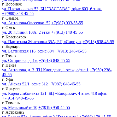
г. Воронеж
ул. Плехановская 53, БЦ "ЗАСТАВА", офис 603, 6 этаж
+7(980) 348-45-55
г. Самара
ул. Антонова-Овсеенко, 52
+7(987) 933-55-55
г. Омск
ул. 20-я линия 108а, 2 этаж
+7(913) 148-45-55
г. Красноярск
ул. Партизана Железняка 35А, БЦ «Сириус»
+7(913) 838-45-55
г. Барнаул
ул. Балтийская 116, офис 804
+7(913) 248-45-55
г. Томск
ул. Смирнова, д. 1ж
+7(913) 848-45-55
г. Пенза
ул. Антонова, д. 3, ТЦ Клондайк, 1 этаж, офис 1
+7(950) 238-
45-55
г. Уфа
ул. Айская 52/1, офис 312
+7(987) 048-45-55
г. Иркутск
ул. Карла Либкнехта 121. БЦ «Europlaza», 4 этаж 418 офис
+7(914) 948-45-55
г. Тюмень
ул. Мельникайте 10
+7(919) 958-45-55
г. Астрахань
ул. Боевая 57а, 4 этаж, офис 3 "Бум-центр"
+7(988) 178-45-55