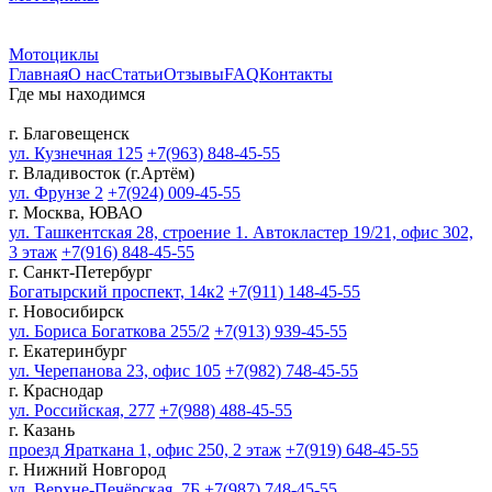
Мотоциклы
Главная
О нас
Статьи
Отзывы
FAQ
Контакты
Где мы находимся
г. Благовещенск
ул. Кузнечная 125
+7(963) 848-45-55
г. Владивосток (г.Артём)
ул. Фрунзе 2
+7(924) 009-45-55
г. Москва, ЮВАО
ул. Ташкентская 28, строение 1. Автокластер 19/21, офис 302,
3 этаж
+7(916) 848-45-55
г. Санкт-Петербург
Богатырский проспект, 14к2
+7(911) 148-45-55
г. Новосибирск
ул. Бориса Богаткова 255/2
+7(913) 939-45-55
г. Екатеринбург
ул. Черепанова 23, офис 105
+7(982) 748-45-55
г. Краснодар
ул. Российская, 277
+7(988) 488-45-55
г. Казань
проезд Яраткана 1, офис 250, 2 этаж
+7(919) 648-45-55
г. Нижний Новгород
ул. Верхне-Печёрская, 7Б
+7(987) 748-45-55