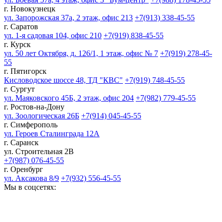
г. Новокузнецк
ул. Запорожская 37а, 2 этаж, офис 213
+7(913) 338-45-55
г. Саратов
ул. 1-я садовая 104, офис 210
+7(919) 838-45-55
г. Курск
ул. 50 лет Октября, д. 126/1, 1 этаж, офис № 7
+7(919) 278-45-
55
г. Пятигорск
Кисловодское шоссе 48, ТД "КВС"
+7(919) 748-45-55
г. Сургут
ул. Маяковского 45Б, 2 этаж, офис 204
+7(982) 779-45-55
г. Ростов-на-Дону
ул. Зоологическая 26Б
+7(914) 045-45-55
г. Симферополь
ул. Героев Сталинграда 12А
г. Саранск
ул. Строительная 2В
+7(987) 076-45-55
г. Оренбург
ул. Аксакова 8/9
+7(932) 556-45-55
Мы в соцсетях: