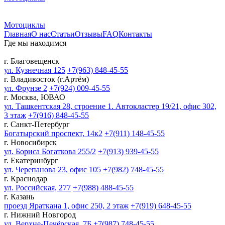
Мотоциклы
Главная
О нас
Статьи
Отзывы
FAQ
Контакты
Где мы находимся
г. Благовещенск
ул. Кузнечная 125
+7(963) 848-45-55
г. Владивосток (г.Артём)
ул. Фрунзе 2
+7(924) 009-45-55
г. Москва, ЮВАО
ул. Ташкентская 28, строение 1. Автокластер 19/21, офис 302,
3 этаж
+7(916) 848-45-55
г. Санкт-Петербург
Богатырский проспект, 14к2
+7(911) 148-45-55
г. Новосибирск
ул. Бориса Богаткова 255/2
+7(913) 939-45-55
г. Екатеринбург
ул. Черепанова 23, офис 105
+7(982) 748-45-55
г. Краснодар
ул. Российская, 277
+7(988) 488-45-55
г. Казань
проезд Яраткана 1, офис 250, 2 этаж
+7(919) 648-45-55
г. Нижний Новгород
ул. Верхне-Печёрская, 7Б
+7(987) 748-45-55