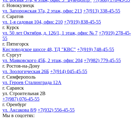
г. Новокузнецк
ул. Запорожская 37а, 2 этаж, офис 213
+7(913) 338-45-55
г. Саратов
ул. 1-я садовая 104, офис 210
+7(919) 838-45-55
г. Курск
ул. 50 лет Октября, д. 126/1, 1 этаж, офис № 7
+7(919) 278-45-
55
г. Пятигорск
Кисловодское шоссе 48, ТД "КВС"
+7(919) 748-45-55
г. Сургут
ул. Маяковского 45Б, 2 этаж, офис 204
+7(982) 779-45-55
г. Ростов-на-Дону
ул. Зоологическая 26Б
+7(914) 045-45-55
г. Симферополь
ул. Героев Сталинграда 12А
г. Саранск
ул. Строительная 2В
+7(987) 076-45-55
г. Оренбург
ул. Аксакова 8/9
+7(932) 556-45-55
Мы в соцсетях: