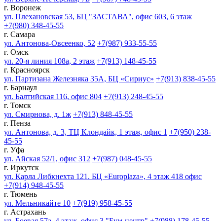
г. Воронеж
ул. Плехановская 53, БЦ "ЗАСТАВА", офис 603, 6 этаж
+7(980) 348-45-55
г. Самара
ул. Антонова-Овсеенко, 52
+7(987) 933-55-55
г. Омск
ул. 20-я линия 108а, 2 этаж
+7(913) 148-45-55
г. Красноярск
ул. Партизана Железняка 35А, БЦ «Сириус»
+7(913) 838-45-55
г. Барнаул
ул. Балтийская 116, офис 804
+7(913) 248-45-55
г. Томск
ул. Смирнова, д. 1ж
+7(913) 848-45-55
г. Пенза
ул. Антонова, д. 3, ТЦ Клондайк, 1 этаж, офис 1
+7(950) 238-
45-55
г. Уфа
ул. Айская 52/1, офис 312
+7(987) 048-45-55
г. Иркутск
ул. Карла Либкнехта 121. БЦ «Europlaza», 4 этаж 418 офис
+7(914) 948-45-55
г. Тюмень
ул. Мельникайте 10
+7(919) 958-45-55
г. Астрахань
ул. Боевая 57а, 4 этаж, офис 3 "Бум-центр"
+7(988) 178-45-55