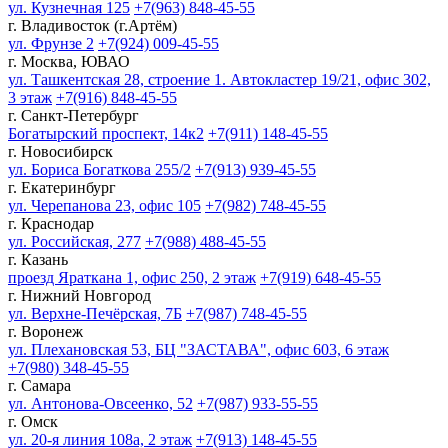
ул. Кузнечная 125
+7(963) 848-45-55
г. Владивосток (г.Артём)
ул. Фрунзе 2
+7(924) 009-45-55
г. Москва, ЮВАО
ул. Ташкентская 28, строение 1. Автокластер 19/21, офис 302,
3 этаж
+7(916) 848-45-55
г. Санкт-Петербург
Богатырский проспект, 14к2
+7(911) 148-45-55
г. Новосибирск
ул. Бориса Богаткова 255/2
+7(913) 939-45-55
г. Екатеринбург
ул. Черепанова 23, офис 105
+7(982) 748-45-55
г. Краснодар
ул. Российская, 277
+7(988) 488-45-55
г. Казань
проезд Яраткана 1, офис 250, 2 этаж
+7(919) 648-45-55
г. Нижний Новгород
ул. Верхне-Печёрская, 7Б
+7(987) 748-45-55
г. Воронеж
ул. Плехановская 53, БЦ "ЗАСТАВА", офис 603, 6 этаж
+7(980) 348-45-55
г. Самара
ул. Антонова-Овсеенко, 52
+7(987) 933-55-55
г. Омск
ул. 20-я линия 108а, 2 этаж
+7(913) 148-45-55