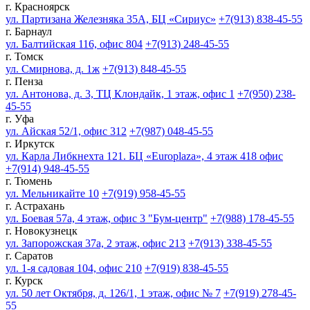
г. Красноярск
ул. Партизана Железняка 35А, БЦ «Сириус»
+7(913) 838-45-55
г. Барнаул
ул. Балтийская 116, офис 804
+7(913) 248-45-55
г. Томск
ул. Смирнова, д. 1ж
+7(913) 848-45-55
г. Пенза
ул. Антонова, д. 3, ТЦ Клондайк, 1 этаж, офис 1
+7(950) 238-
45-55
г. Уфа
ул. Айская 52/1, офис 312
+7(987) 048-45-55
г. Иркутск
ул. Карла Либкнехта 121. БЦ «Europlaza», 4 этаж 418 офис
+7(914) 948-45-55
г. Тюмень
ул. Мельникайте 10
+7(919) 958-45-55
г. Астрахань
ул. Боевая 57а, 4 этаж, офис 3 "Бум-центр"
+7(988) 178-45-55
г. Новокузнецк
ул. Запорожская 37а, 2 этаж, офис 213
+7(913) 338-45-55
г. Саратов
ул. 1-я садовая 104, офис 210
+7(919) 838-45-55
г. Курск
ул. 50 лет Октября, д. 126/1, 1 этаж, офис № 7
+7(919) 278-45-
55