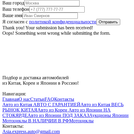
Ваш город
Ваш телефон
Ваше имя
Я согласен с
политикой конфиденциальности
Thank you! Your submission has been received!
Oops! Something went wrong while submitting the form.
Подбор и доставка автомобилей
из Китая, Кореи и Японии в Россию!
Навигация:
Главная
О нас
Статьи
FAQ
Контакты
Авто из Китая
АВТО С ГАРАНТИЕЙ
Авто из Китая
ВЕСЬ
РЫНОК КИТАЯ
Авто из Кореи
Авто из Японии
НА
СТОКЯРДЕ
Авто из Японии
ПОД ЗАКАЗ
Аукционы Японии
Мотоциклы
В НАЛИЧИИ В РФ
Мотоциклы
Контакты:
Asia.express.auto@gmail.com