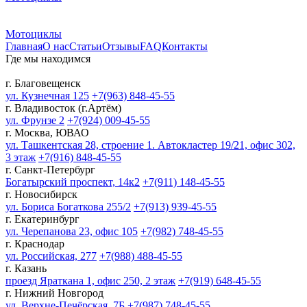
Мотоциклы
Главная
О нас
Статьи
Отзывы
FAQ
Контакты
Где мы находимся
г. Благовещенск
ул. Кузнечная 125
+7(963) 848-45-55
г. Владивосток (г.Артём)
ул. Фрунзе 2
+7(924) 009-45-55
г. Москва, ЮВАО
ул. Ташкентская 28, строение 1. Автокластер 19/21, офис 302,
3 этаж
+7(916) 848-45-55
г. Санкт-Петербург
Богатырский проспект, 14к2
+7(911) 148-45-55
г. Новосибирск
ул. Бориса Богаткова 255/2
+7(913) 939-45-55
г. Екатеринбург
ул. Черепанова 23, офис 105
+7(982) 748-45-55
г. Краснодар
ул. Российская, 277
+7(988) 488-45-55
г. Казань
проезд Яраткана 1, офис 250, 2 этаж
+7(919) 648-45-55
г. Нижний Новгород
ул. Верхне-Печёрская, 7Б
+7(987) 748-45-55