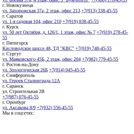
г. Новокузнецк
ул. Запорожская 37а, 2 этаж, офис 213
+7(913) 338-45-55
г. Саратов
ул. 1-я садовая 104, офис 210
+7(919) 838-45-55
г. Курск
ул. 50 лет Октября, д. 126/1, 1 этаж, офис № 7
+7(919) 278-45-
55
г. Пятигорск
Кисловодское шоссе 48, ТД "КВС"
+7(919) 748-45-55
г. Сургут
ул. Маяковского 45Б, 2 этаж, офис 204
+7(982) 779-45-55
г. Ростов-на-Дону
ул. Зоологическая 26Б
+7(914) 045-45-55
г. Симферополь
ул. Героев Сталинграда 12А
г. Саранск
ул. Строительная 2В
+7(987) 076-45-55
г. Оренбург
ул. Аксакова 8/9
+7(932) 556-45-55
Мы в соцсетях: