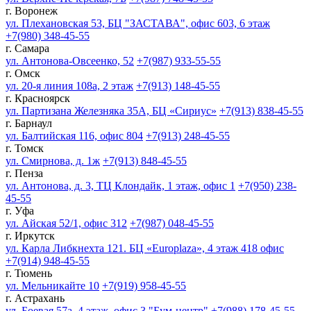
г. Воронеж
ул. Плехановская 53, БЦ "ЗАСТАВА", офис 603, 6 этаж
+7(980) 348-45-55
г. Самара
ул. Антонова-Овсеенко, 52
+7(987) 933-55-55
г. Омск
ул. 20-я линия 108а, 2 этаж
+7(913) 148-45-55
г. Красноярск
ул. Партизана Железняка 35А, БЦ «Сириус»
+7(913) 838-45-55
г. Барнаул
ул. Балтийская 116, офис 804
+7(913) 248-45-55
г. Томск
ул. Смирнова, д. 1ж
+7(913) 848-45-55
г. Пенза
ул. Антонова, д. 3, ТЦ Клондайк, 1 этаж, офис 1
+7(950) 238-
45-55
г. Уфа
ул. Айская 52/1, офис 312
+7(987) 048-45-55
г. Иркутск
ул. Карла Либкнехта 121. БЦ «Europlaza», 4 этаж 418 офис
+7(914) 948-45-55
г. Тюмень
ул. Мельникайте 10
+7(919) 958-45-55
г. Астрахань
ул. Боевая 57а, 4 этаж, офис 3 "Бум-центр"
+7(988) 178-45-55