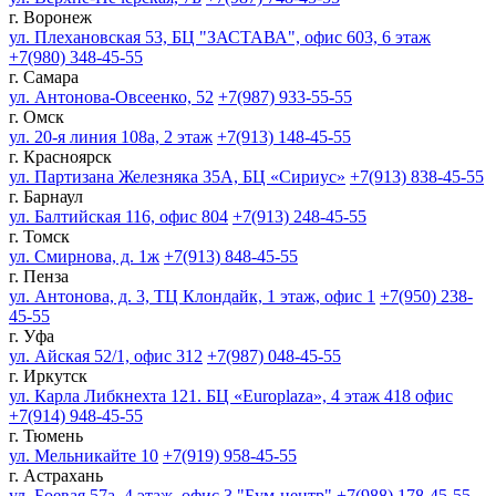
г. Воронеж
ул. Плехановская 53, БЦ "ЗАСТАВА", офис 603, 6 этаж
+7(980) 348-45-55
г. Самара
ул. Антонова-Овсеенко, 52
+7(987) 933-55-55
г. Омск
ул. 20-я линия 108а, 2 этаж
+7(913) 148-45-55
г. Красноярск
ул. Партизана Железняка 35А, БЦ «Сириус»
+7(913) 838-45-55
г. Барнаул
ул. Балтийская 116, офис 804
+7(913) 248-45-55
г. Томск
ул. Смирнова, д. 1ж
+7(913) 848-45-55
г. Пенза
ул. Антонова, д. 3, ТЦ Клондайк, 1 этаж, офис 1
+7(950) 238-
45-55
г. Уфа
ул. Айская 52/1, офис 312
+7(987) 048-45-55
г. Иркутск
ул. Карла Либкнехта 121. БЦ «Europlaza», 4 этаж 418 офис
+7(914) 948-45-55
г. Тюмень
ул. Мельникайте 10
+7(919) 958-45-55
г. Астрахань
ул. Боевая 57а, 4 этаж, офис 3 "Бум-центр"
+7(988) 178-45-55