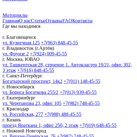
Мотоциклы
Главная
О нас
Статьи
Отзывы
FAQ
Контакты
Где мы находимся
г. Благовещенск
ул. Кузнечная 125
+7(963) 848-45-55
г. Владивосток (г.Артём)
ул. Фрунзе 2
+7(924) 009-45-55
г. Москва, ЮВАО
ул. Ташкентская 28, строение 1. Автокластер 19/21, офис 302,
3 этаж
+7(916) 848-45-55
г. Санкт-Петербург
Богатырский проспект, 14к2
+7(911) 148-45-55
г. Новосибирск
ул. Бориса Богаткова 255/2
+7(913) 939-45-55
г. Екатеринбург
ул. Черепанова 23, офис 105
+7(982) 748-45-55
г. Краснодар
ул. Российская, 277
+7(988) 488-45-55
г. Казань
проезд Яраткана 1, офис 250, 2 этаж
+7(919) 648-45-55
г. Нижний Новгород
ул. Верхне-Печёрская, 7Б
+7(987) 748-45-55