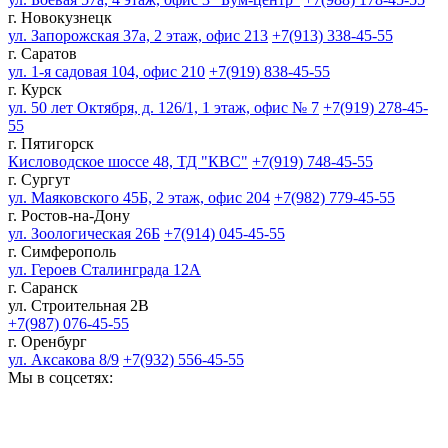
г. Новокузнецк
ул. Запорожская 37а, 2 этаж, офис 213
+7(913) 338-45-55
г. Саратов
ул. 1-я садовая 104, офис 210
+7(919) 838-45-55
г. Курск
ул. 50 лет Октября, д. 126/1, 1 этаж, офис № 7
+7(919) 278-45-
55
г. Пятигорск
Кисловодское шоссе 48, ТД "КВС"
+7(919) 748-45-55
г. Сургут
ул. Маяковского 45Б, 2 этаж, офис 204
+7(982) 779-45-55
г. Ростов-на-Дону
ул. Зоологическая 26Б
+7(914) 045-45-55
г. Симферополь
ул. Героев Сталинграда 12А
г. Саранск
ул. Строительная 2В
+7(987) 076-45-55
г. Оренбург
ул. Аксакова 8/9
+7(932) 556-45-55
Мы в соцсетях: