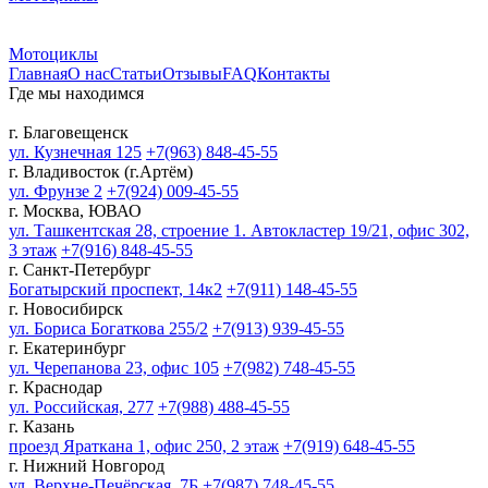
Мотоциклы
Главная
О нас
Статьи
Отзывы
FAQ
Контакты
Где мы находимся
г. Благовещенск
ул. Кузнечная 125
+7(963) 848-45-55
г. Владивосток (г.Артём)
ул. Фрунзе 2
+7(924) 009-45-55
г. Москва, ЮВАО
ул. Ташкентская 28, строение 1. Автокластер 19/21, офис 302,
3 этаж
+7(916) 848-45-55
г. Санкт-Петербург
Богатырский проспект, 14к2
+7(911) 148-45-55
г. Новосибирск
ул. Бориса Богаткова 255/2
+7(913) 939-45-55
г. Екатеринбург
ул. Черепанова 23, офис 105
+7(982) 748-45-55
г. Краснодар
ул. Российская, 277
+7(988) 488-45-55
г. Казань
проезд Яраткана 1, офис 250, 2 этаж
+7(919) 648-45-55
г. Нижний Новгород
ул. Верхне-Печёрская, 7Б
+7(987) 748-45-55