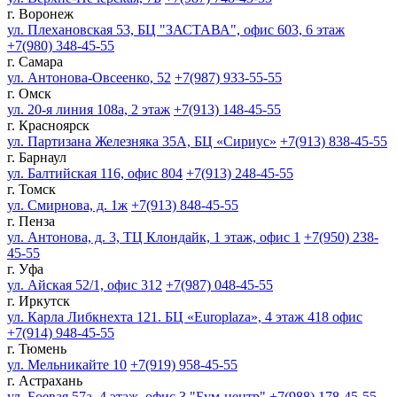
г. Воронеж
ул. Плехановская 53, БЦ "ЗАСТАВА", офис 603, 6 этаж
+7(980) 348-45-55
г. Самара
ул. Антонова-Овсеенко, 52
+7(987) 933-55-55
г. Омск
ул. 20-я линия 108а, 2 этаж
+7(913) 148-45-55
г. Красноярск
ул. Партизана Железняка 35А, БЦ «Сириус»
+7(913) 838-45-55
г. Барнаул
ул. Балтийская 116, офис 804
+7(913) 248-45-55
г. Томск
ул. Смирнова, д. 1ж
+7(913) 848-45-55
г. Пенза
ул. Антонова, д. 3, ТЦ Клондайк, 1 этаж, офис 1
+7(950) 238-
45-55
г. Уфа
ул. Айская 52/1, офис 312
+7(987) 048-45-55
г. Иркутск
ул. Карла Либкнехта 121. БЦ «Europlaza», 4 этаж 418 офис
+7(914) 948-45-55
г. Тюмень
ул. Мельникайте 10
+7(919) 958-45-55
г. Астрахань
ул. Боевая 57а, 4 этаж, офис 3 "Бум-центр"
+7(988) 178-45-55