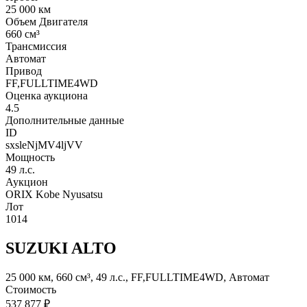
25 000 км
Объем Двигателя
660 см³
Трансмиссия
Автомат
Привод
FF,FULLTIME4WD
Оценка аукциона
4.5
Дополнительные данные
ID
sxsleNjMV4ljVV
Мощность
49 л.с.
Аукцион
ORIX Kobe Nyusatsu
Лот
1014
SUZUKI ALTO
25 000 км, 660 см³, 49 л.с., FF,FULLTIME4WD, Автомат
Стоимость
537 877 ₽