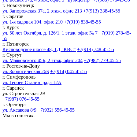
г. Новокузнецк
ул. Запорожская 37а, 2 этаж, офис 213
+7(913) 338-45-55
г. Саратов
ул. 1-я садовая 104, офис 210
+7(919) 838-45-55
г. Курск
ул. 50 лет Октября, д. 126/1, 1 этаж, офис № 7
+7(919) 278-45-
55
г. Пятигорск
Кисловодское шоссе 48, ТД "КВС"
+7(919) 748-45-55
г. Сургут
ул. Маяковского 45Б, 2 этаж, офис 204
+7(982) 779-45-55
г. Ростов-на-Дону
ул. Зоологическая 26Б
+7(914) 045-45-55
г. Симферополь
ул. Героев Сталинграда 12А
г. Саранск
ул. Строительная 2В
+7(987) 076-45-55
г. Оренбург
ул. Аксакова 8/9
+7(932) 556-45-55
Мы в соцсетях: