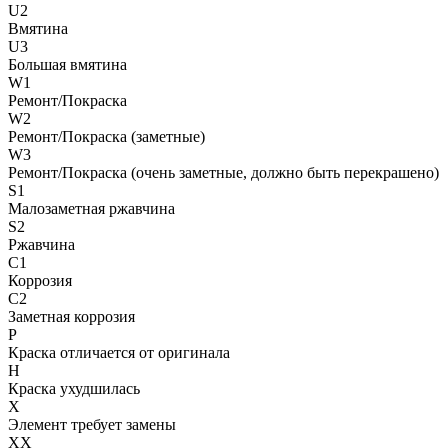
U2
Вмятина
U3
Большая вмятина
W1
Ремонт/Покраска
W2
Ремонт/Покраска (заметные)
W3
Ремонт/Покраска (очень заметные, должно быть перекрашено)
S1
Малозаметная ржавчина
S2
Ржавчина
C1
Коррозия
C2
Заметная коррозия
P
Краска отличается от оригинала
H
Краска ухудшилась
X
Элемент требует замены
XX