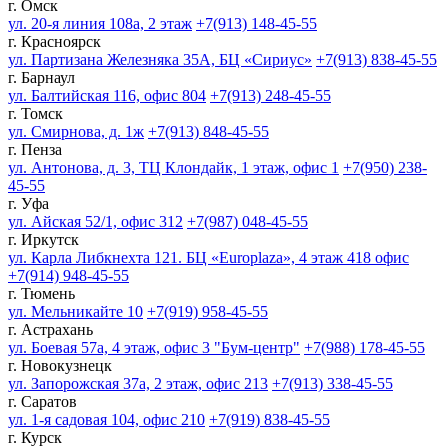
г. Омск
ул. 20-я линия 108а, 2 этаж
+7(913) 148-45-55
г. Красноярск
ул. Партизана Железняка 35А, БЦ «Сириус»
+7(913) 838-45-55
г. Барнаул
ул. Балтийская 116, офис 804
+7(913) 248-45-55
г. Томск
ул. Смирнова, д. 1ж
+7(913) 848-45-55
г. Пенза
ул. Антонова, д. 3, ТЦ Клондайк, 1 этаж, офис 1
+7(950) 238-
45-55
г. Уфа
ул. Айская 52/1, офис 312
+7(987) 048-45-55
г. Иркутск
ул. Карла Либкнехта 121. БЦ «Europlaza», 4 этаж 418 офис
+7(914) 948-45-55
г. Тюмень
ул. Мельникайте 10
+7(919) 958-45-55
г. Астрахань
ул. Боевая 57а, 4 этаж, офис 3 "Бум-центр"
+7(988) 178-45-55
г. Новокузнецк
ул. Запорожская 37а, 2 этаж, офис 213
+7(913) 338-45-55
г. Саратов
ул. 1-я садовая 104, офис 210
+7(919) 838-45-55
г. Курск