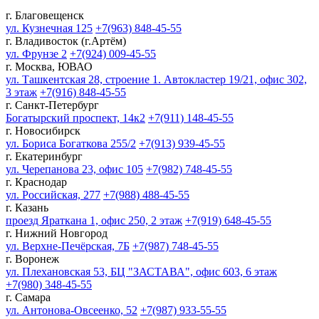
г. Благовещенск
ул. Кузнечная 125
+7(963) 848-45-55
г. Владивосток (г.Артём)
ул. Фрунзе 2
+7(924) 009-45-55
г. Москва, ЮВАО
ул. Ташкентская 28, строение 1. Автокластер 19/21, офис 302,
3 этаж
+7(916) 848-45-55
г. Санкт-Петербург
Богатырский проспект, 14к2
+7(911) 148-45-55
г. Новосибирск
ул. Бориса Богаткова 255/2
+7(913) 939-45-55
г. Екатеринбург
ул. Черепанова 23, офис 105
+7(982) 748-45-55
г. Краснодар
ул. Российская, 277
+7(988) 488-45-55
г. Казань
проезд Яраткана 1, офис 250, 2 этаж
+7(919) 648-45-55
г. Нижний Новгород
ул. Верхне-Печёрская, 7Б
+7(987) 748-45-55
г. Воронеж
ул. Плехановская 53, БЦ "ЗАСТАВА", офис 603, 6 этаж
+7(980) 348-45-55
г. Самара
ул. Антонова-Овсеенко, 52
+7(987) 933-55-55