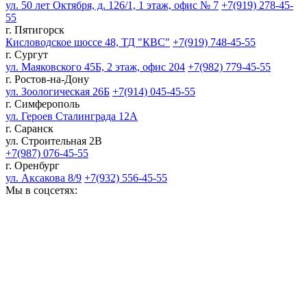
ул. 50 лет Октября, д. 126/1, 1 этаж, офис № 7
+7(919) 278-45-
55
г. Пятигорск
Кисловодское шоссе 48, ТД "КВС"
+7(919) 748-45-55
г. Сургут
ул. Маяковского 45Б, 2 этаж, офис 204
+7(982) 779-45-55
г. Ростов-на-Дону
ул. Зоологическая 26Б
+7(914) 045-45-55
г. Симферополь
ул. Героев Сталинграда 12А
г. Саранск
ул. Строительная 2В
+7(987) 076-45-55
г. Оренбург
ул. Аксакова 8/9
+7(932) 556-45-55
Мы в соцсетях: