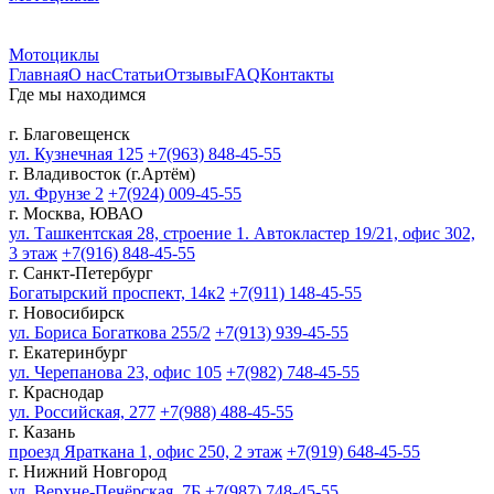
Мотоциклы
Главная
О нас
Статьи
Отзывы
FAQ
Контакты
Где мы находимся
г. Благовещенск
ул. Кузнечная 125
+7(963) 848-45-55
г. Владивосток (г.Артём)
ул. Фрунзе 2
+7(924) 009-45-55
г. Москва, ЮВАО
ул. Ташкентская 28, строение 1. Автокластер 19/21, офис 302,
3 этаж
+7(916) 848-45-55
г. Санкт-Петербург
Богатырский проспект, 14к2
+7(911) 148-45-55
г. Новосибирск
ул. Бориса Богаткова 255/2
+7(913) 939-45-55
г. Екатеринбург
ул. Черепанова 23, офис 105
+7(982) 748-45-55
г. Краснодар
ул. Российская, 277
+7(988) 488-45-55
г. Казань
проезд Яраткана 1, офис 250, 2 этаж
+7(919) 648-45-55
г. Нижний Новгород
ул. Верхне-Печёрская, 7Б
+7(987) 748-45-55