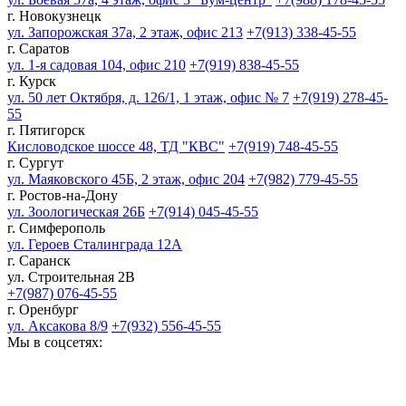
г. Новокузнецк
ул. Запорожская 37а, 2 этаж, офис 213
+7(913) 338-45-55
г. Саратов
ул. 1-я садовая 104, офис 210
+7(919) 838-45-55
г. Курск
ул. 50 лет Октября, д. 126/1, 1 этаж, офис № 7
+7(919) 278-45-
55
г. Пятигорск
Кисловодское шоссе 48, ТД "КВС"
+7(919) 748-45-55
г. Сургут
ул. Маяковского 45Б, 2 этаж, офис 204
+7(982) 779-45-55
г. Ростов-на-Дону
ул. Зоологическая 26Б
+7(914) 045-45-55
г. Симферополь
ул. Героев Сталинграда 12А
г. Саранск
ул. Строительная 2В
+7(987) 076-45-55
г. Оренбург
ул. Аксакова 8/9
+7(932) 556-45-55
Мы в соцсетях: