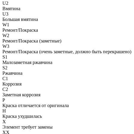
U2
Вмятина
U3
Большая вмятина
W1
Ремонт/Покраска
W2
Ремонт/Покраска (заметные)
W3
Ремонт/Покраска (очень заметные, должно быть перекрашено)
S1
Малозаметная ржавчина
S2
Ржавчина
C1
Коррозия
C2
Заметная коррозия
P
Краска отличается от оригинала
H
Краска ухудшилась
X
Элемент требует замены
XX