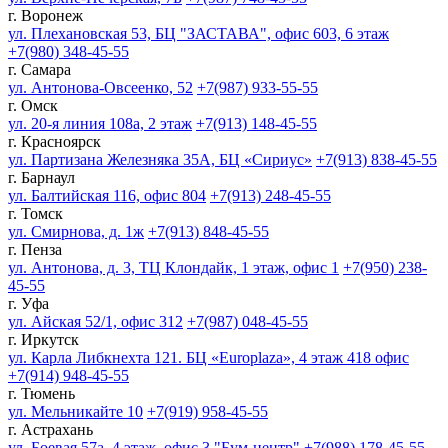
г. Воронеж
ул. Плехановская 53, БЦ "ЗАСТАВА", офис 603, 6 этаж
+7(980) 348-45-55
г. Самара
ул. Антонова-Овсеенко, 52
+7(987) 933-55-55
г. Омск
ул. 20-я линия 108а, 2 этаж
+7(913) 148-45-55
г. Красноярск
ул. Партизана Железняка 35А, БЦ «Сириус»
+7(913) 838-45-55
г. Барнаул
ул. Балтийская 116, офис 804
+7(913) 248-45-55
г. Томск
ул. Смирнова, д. 1ж
+7(913) 848-45-55
г. Пенза
ул. Антонова, д. 3, ТЦ Клондайк, 1 этаж, офис 1
+7(950) 238-
45-55
г. Уфа
ул. Айская 52/1, офис 312
+7(987) 048-45-55
г. Иркутск
ул. Карла Либкнехта 121. БЦ «Europlaza», 4 этаж 418 офис
+7(914) 948-45-55
г. Тюмень
ул. Мельникайте 10
+7(919) 958-45-55
г. Астрахань
ул. Боевая 57а, 4 этаж, офис 3 "Бум-центр"
+7(988) 178-45-55