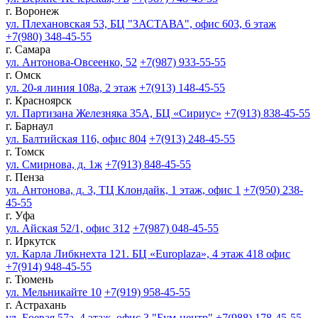
г. Воронеж
ул. Плехановская 53, БЦ "ЗАСТАВА", офис 603, 6 этаж
+7(980) 348-45-55
г. Самара
ул. Антонова-Овсеенко, 52
+7(987) 933-55-55
г. Омск
ул. 20-я линия 108а, 2 этаж
+7(913) 148-45-55
г. Красноярск
ул. Партизана Железняка 35А, БЦ «Сириус»
+7(913) 838-45-55
г. Барнаул
ул. Балтийская 116, офис 804
+7(913) 248-45-55
г. Томск
ул. Смирнова, д. 1ж
+7(913) 848-45-55
г. Пенза
ул. Антонова, д. 3, ТЦ Клондайк, 1 этаж, офис 1
+7(950) 238-
45-55
г. Уфа
ул. Айская 52/1, офис 312
+7(987) 048-45-55
г. Иркутск
ул. Карла Либкнехта 121. БЦ «Europlaza», 4 этаж 418 офис
+7(914) 948-45-55
г. Тюмень
ул. Мельникайте 10
+7(919) 958-45-55
г. Астрахань
ул. Боевая 57а, 4 этаж, офис 3 "Бум-центр"
+7(988) 178-45-55