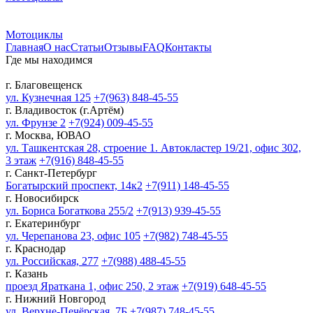
Мотоциклы
Главная
О нас
Статьи
Отзывы
FAQ
Контакты
Где мы находимся
г. Благовещенск
ул. Кузнечная 125
+7(963) 848-45-55
г. Владивосток (г.Артём)
ул. Фрунзе 2
+7(924) 009-45-55
г. Москва, ЮВАО
ул. Ташкентская 28, строение 1. Автокластер 19/21, офис 302,
3 этаж
+7(916) 848-45-55
г. Санкт-Петербург
Богатырский проспект, 14к2
+7(911) 148-45-55
г. Новосибирск
ул. Бориса Богаткова 255/2
+7(913) 939-45-55
г. Екатеринбург
ул. Черепанова 23, офис 105
+7(982) 748-45-55
г. Краснодар
ул. Российская, 277
+7(988) 488-45-55
г. Казань
проезд Яраткана 1, офис 250, 2 этаж
+7(919) 648-45-55
г. Нижний Новгород
ул. Верхне-Печёрская, 7Б
+7(987) 748-45-55