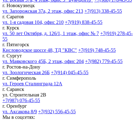
г. Новокузнецк
ул. Запорожская 37а, 2 этаж, офис 213
+7(913) 338-45-55
г. Саратов
ул. 1-я садовая 104, офис 210
+7(919) 838-45-55
г. Курск
ул. 50 лет Октября, д. 126/1, 1 этаж, офис № 7
+7(919) 278-45-
55
г. Пятигорск
Кисловодское шоссе 48, ТД "КВС"
+7(919) 748-45-55
г. Сургут
ул. Маяковского 45Б, 2 этаж, офис 204
+7(982) 779-45-55
г. Ростов-на-Дону
ул. Зоологическая 26Б
+7(914) 045-45-55
г. Симферополь
ул. Героев Сталинграда 12А
г. Саранск
ул. Строительная 2В
+7(987) 076-45-55
г. Оренбург
ул. Аксакова 8/9
+7(932) 556-45-55
Мы в соцсетях: