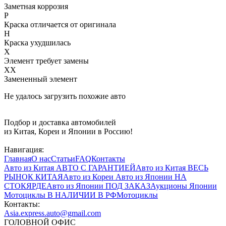
Заметная коррозия
P
Краска отличается от оригинала
H
Краска ухудшилась
X
Элемент требует замены
XX
Замененный элемент
Не удалось загрузить похожие авто
Подбор и доставка автомобилей
из Китая, Кореи и Японии в Россию!
Навигация:
Главная
О нас
Статьи
FAQ
Контакты
Авто из Китая
АВТО С ГАРАНТИЕЙ
Авто из Китая
ВЕСЬ
РЫНОК КИТАЯ
Авто из Кореи
Авто из Японии
НА
СТОКЯРДЕ
Авто из Японии
ПОД ЗАКАЗ
Аукционы Японии
Мотоциклы
В НАЛИЧИИ В РФ
Мотоциклы
Контакты:
Asia.express.auto@gmail.com
ГОЛОВНОЙ ОФИС