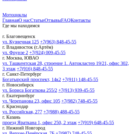
Мотоциклы
Главная
О нас
Статьи
Отзывы
FAQ
Контакты
Где мы находимся
г. Благовещенск
ул. Кузнечная 125
+7(963) 848-45-55
г. Владивосток (г.Артём)
ул. Фрунзе 2
+7(924) 009-45-55
г. Москва, ЮВАО
ул. Ташкентская 28, строение 1. Автокластер 19/21, офис 302,
3 этаж
+7(916) 848-45-55
г. Санкт-Петербург
Богатырский проспект, 14к2
+7(911) 148-45-55
г. Новосибирск
ул. Бориса Богаткова 255/2
+7(913) 939-45-55
г. Екатеринбург
ул. Черепанова 23, офис 105
+7(982) 748-45-55
г. Краснодар
ул. Российская, 277
+7(988) 488-45-55
г. Казань
проезд Яраткана 1, офис 250, 2 этаж
+7(919) 648-45-55
г. Нижний Новгород
ул. Верхне-Печёрская, 7Б
+7(987) 748-45-55