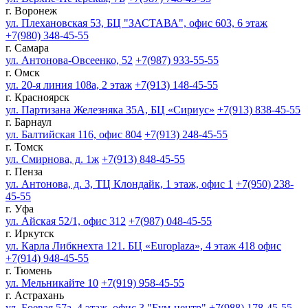
г. Воронеж
ул. Плехановская 53, БЦ "ЗАСТАВА", офис 603, 6 этаж
+7(980) 348-45-55
г. Самара
ул. Антонова-Овсеенко, 52
+7(987) 933-55-55
г. Омск
ул. 20-я линия 108а, 2 этаж
+7(913) 148-45-55
г. Красноярск
ул. Партизана Железняка 35А, БЦ «Сириус»
+7(913) 838-45-55
г. Барнаул
ул. Балтийская 116, офис 804
+7(913) 248-45-55
г. Томск
ул. Смирнова, д. 1ж
+7(913) 848-45-55
г. Пенза
ул. Антонова, д. 3, ТЦ Клондайк, 1 этаж, офис 1
+7(950) 238-
45-55
г. Уфа
ул. Айская 52/1, офис 312
+7(987) 048-45-55
г. Иркутск
ул. Карла Либкнехта 121. БЦ «Europlaza», 4 этаж 418 офис
+7(914) 948-45-55
г. Тюмень
ул. Мельникайте 10
+7(919) 958-45-55
г. Астрахань
ул. Боевая 57а, 4 этаж, офис 3 "Бум-центр"
+7(988) 178-45-55