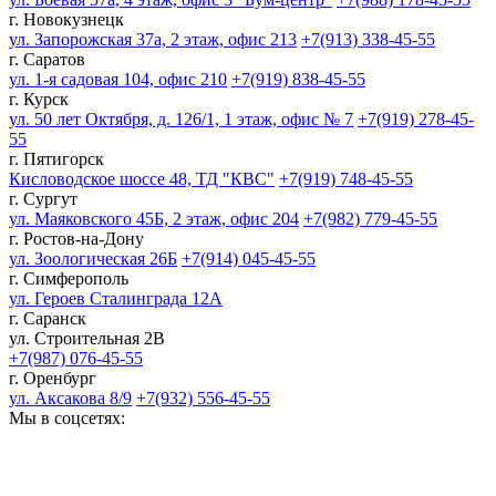
г. Новокузнецк
ул. Запорожская 37а, 2 этаж, офис 213
+7(913) 338-45-55
г. Саратов
ул. 1-я садовая 104, офис 210
+7(919) 838-45-55
г. Курск
ул. 50 лет Октября, д. 126/1, 1 этаж, офис № 7
+7(919) 278-45-
55
г. Пятигорск
Кисловодское шоссе 48, ТД "КВС"
+7(919) 748-45-55
г. Сургут
ул. Маяковского 45Б, 2 этаж, офис 204
+7(982) 779-45-55
г. Ростов-на-Дону
ул. Зоологическая 26Б
+7(914) 045-45-55
г. Симферополь
ул. Героев Сталинграда 12А
г. Саранск
ул. Строительная 2В
+7(987) 076-45-55
г. Оренбург
ул. Аксакова 8/9
+7(932) 556-45-55
Мы в соцсетях: