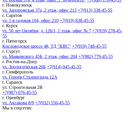
г. Новокузнецк
ул. Запорожская 37а, 2 этаж, офис 213
+7(913) 338-45-55
г. Саратов
ул. 1-я садовая 104, офис 210
+7(919) 838-45-55
г. Курск
ул. 50 лет Октября, д. 126/1, 1 этаж, офис № 7
+7(919) 278-45-
55
г. Пятигорск
Кисловодское шоссе 48, ТД "КВС"
+7(919) 748-45-55
г. Сургут
ул. Маяковского 45Б, 2 этаж, офис 204
+7(982) 779-45-55
г. Ростов-на-Дону
ул. Зоологическая 26Б
+7(914) 045-45-55
г. Симферополь
ул. Героев Сталинграда 12А
г. Саранск
ул. Строительная 2В
+7(987) 076-45-55
г. Оренбург
ул. Аксакова 8/9
+7(932) 556-45-55
Мы в соцсетях: