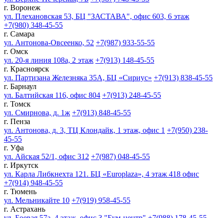
г. Воронеж
ул. Плехановская 53, БЦ "ЗАСТАВА", офис 603, 6 этаж
+7(980) 348-45-55
г. Самара
ул. Антонова-Овсеенко, 52
+7(987) 933-55-55
г. Омск
ул. 20-я линия 108а, 2 этаж
+7(913) 148-45-55
г. Красноярск
ул. Партизана Железняка 35А, БЦ «Сириус»
+7(913) 838-45-55
г. Барнаул
ул. Балтийская 116, офис 804
+7(913) 248-45-55
г. Томск
ул. Смирнова, д. 1ж
+7(913) 848-45-55
г. Пенза
ул. Антонова, д. 3, ТЦ Клондайк, 1 этаж, офис 1
+7(950) 238-
45-55
г. Уфа
ул. Айская 52/1, офис 312
+7(987) 048-45-55
г. Иркутск
ул. Карла Либкнехта 121. БЦ «Europlaza», 4 этаж 418 офис
+7(914) 948-45-55
г. Тюмень
ул. Мельникайте 10
+7(919) 958-45-55
г. Астрахань
ул. Боевая 57а, 4 этаж, офис 3 "Бум-центр"
+7(988) 178-45-55