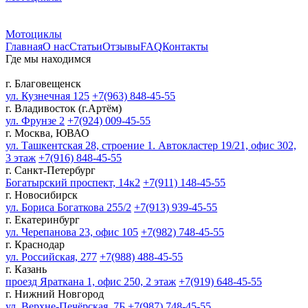
Мотоциклы
Главная
О нас
Статьи
Отзывы
FAQ
Контакты
Где мы находимся
г. Благовещенск
ул. Кузнечная 125
+7(963) 848-45-55
г. Владивосток (г.Артём)
ул. Фрунзе 2
+7(924) 009-45-55
г. Москва, ЮВАО
ул. Ташкентская 28, строение 1. Автокластер 19/21, офис 302,
3 этаж
+7(916) 848-45-55
г. Санкт-Петербург
Богатырский проспект, 14к2
+7(911) 148-45-55
г. Новосибирск
ул. Бориса Богаткова 255/2
+7(913) 939-45-55
г. Екатеринбург
ул. Черепанова 23, офис 105
+7(982) 748-45-55
г. Краснодар
ул. Российская, 277
+7(988) 488-45-55
г. Казань
проезд Яраткана 1, офис 250, 2 этаж
+7(919) 648-45-55
г. Нижний Новгород
ул. Верхне-Печёрская, 7Б
+7(987) 748-45-55