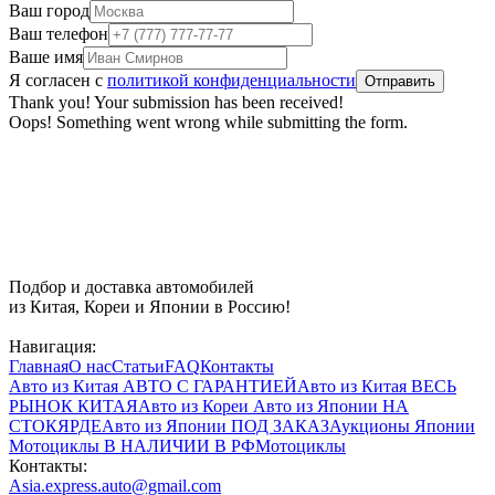
Ваш город
Ваш телефон
Ваше имя
Я согласен с
политикой конфиденциальности
Thank you! Your submission has been received!
Oops! Something went wrong while submitting the form.
Подбор и доставка автомобилей
из Китая, Кореи и Японии в Россию!
Навигация:
Главная
О нас
Статьи
FAQ
Контакты
Авто из Китая
АВТО С ГАРАНТИЕЙ
Авто из Китая
ВЕСЬ
РЫНОК КИТАЯ
Авто из Кореи
Авто из Японии
НА
СТОКЯРДЕ
Авто из Японии
ПОД ЗАКАЗ
Аукционы Японии
Мотоциклы
В НАЛИЧИИ В РФ
Мотоциклы
Контакты:
Asia.express.auto@gmail.com