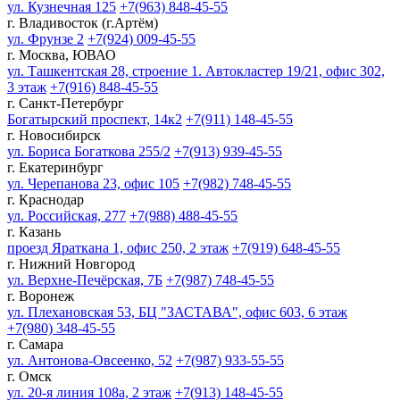
ул. Кузнечная 125
+7(963) 848-45-55
г. Владивосток (г.Артём)
ул. Фрунзе 2
+7(924) 009-45-55
г. Москва, ЮВАО
ул. Ташкентская 28, строение 1. Автокластер 19/21, офис 302,
3 этаж
+7(916) 848-45-55
г. Санкт-Петербург
Богатырский проспект, 14к2
+7(911) 148-45-55
г. Новосибирск
ул. Бориса Богаткова 255/2
+7(913) 939-45-55
г. Екатеринбург
ул. Черепанова 23, офис 105
+7(982) 748-45-55
г. Краснодар
ул. Российская, 277
+7(988) 488-45-55
г. Казань
проезд Яраткана 1, офис 250, 2 этаж
+7(919) 648-45-55
г. Нижний Новгород
ул. Верхне-Печёрская, 7Б
+7(987) 748-45-55
г. Воронеж
ул. Плехановская 53, БЦ "ЗАСТАВА", офис 603, 6 этаж
+7(980) 348-45-55
г. Самара
ул. Антонова-Овсеенко, 52
+7(987) 933-55-55
г. Омск
ул. 20-я линия 108а, 2 этаж
+7(913) 148-45-55