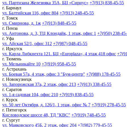
ул. Партизана Железняка 35А, БЦ «Сириус»
+7(913) 838-45-55
г. Барнаул
ул. Балтийская 116, офис 804
+7(913) 248-45-55
г. Томск
ул. Смирнова, д. 1ж
+7(913) 848-45-55
г. Пенза
ул. Антонова, д. 3, ТЦ Клондайк, 1 этаж, офис 1
+7(950) 238-45
г. Уфа
ул. Айская 52/1, офис 312
+7(987) 048-45-55
г. Иркутск
ул. Карла Либкнехта 121. БЦ «Europlaza», 4 этаж 418 офис
+7(9
г. Тюмень
ул. Мельникайте 10
+7(919) 958-45-55
г. Астрахань
ул. Боевая 57а, 4 этаж, офис 3 "Бум-центр"
+7(988) 178-45-55
г. Новокузнецк
ул. Запорожская 37а, 2 этаж, офис 213
+7(913) 338-45-55
г. Саратов
ул. 1-я садовая 104, офис 210
+7(919) 838-45-55
г. Курск
ул. 50 лет Октября, д. 126/1, 1 этаж, офис № 7
+7(919) 278-45-55
г. Пятигорск
Кисловодское шоссе 48, ТД "КВС"
+7(919) 748-45-55
г. Сургут
ул. Маяковского 45Б, 2 этаж, офис 204
+7(982) 779-45-55