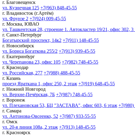
г. Благовещенск
ул. Кузнечная 125
+7(963) 848-45-55
г. Владивосток (г.Артём)
ул. Фрунзе 2
+7(924) 009-45-55
г. Москва, ЮВАО
ул. Ташкентская 28, строение 1. Автокластер 19/21, офис 302, 3
г. Санкт-Петербург
Богатырский проспект, 14к2
+7(911) 148-45-55
г. Новосибирск
ул. Бориса Богаткова 255/2
+7(913) 939-45-55
г. Екатеринбург
ул. Черепанова 23, офис 105
+7(982) 748-45-55
г. Краснодар
ул. Российская, 277
+7(988) 488-45-55
г. Казань
проезд Яраткана 1, офис 250, 2 этаж
+7(919) 648-45-55
г. Нижний Новгород
ул. Верхне-Печёрская, 7Б
+7(987) 748-45-55
г. Воронеж
ул. Плехановская 53, БЦ "ЗАСТАВА", офис 603, 6 этаж
+7(980)
г. Самара
ул. Антонова-Овсеенко, 52
+7(987) 933-55-55
г. Омск
ул. 20-я линия 108а, 2 этаж
+7(913) 148-45-55
г. Красноярск