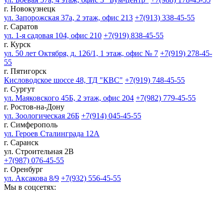
г. Новокузнецк
ул. Запорожская 37а, 2 этаж, офис 213
+7(913) 338-45-55
г. Саратов
ул. 1-я садовая 104, офис 210
+7(919) 838-45-55
г. Курск
ул. 50 лет Октября, д. 126/1, 1 этаж, офис № 7
+7(919) 278-45-
55
г. Пятигорск
Кисловодское шоссе 48, ТД "КВС"
+7(919) 748-45-55
г. Сургут
ул. Маяковского 45Б, 2 этаж, офис 204
+7(982) 779-45-55
г. Ростов-на-Дону
ул. Зоологическая 26Б
+7(914) 045-45-55
г. Симферополь
ул. Героев Сталинграда 12А
г. Саранск
ул. Строительная 2В
+7(987) 076-45-55
г. Оренбург
ул. Аксакова 8/9
+7(932) 556-45-55
Мы в соцсетях: