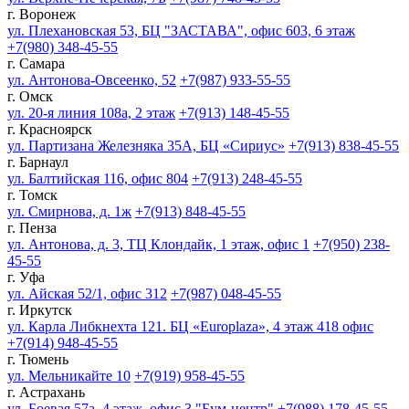
г. Воронеж
ул. Плехановская 53, БЦ "ЗАСТАВА", офис 603, 6 этаж
+7(980) 348-45-55
г. Самара
ул. Антонова-Овсеенко, 52
+7(987) 933-55-55
г. Омск
ул. 20-я линия 108а, 2 этаж
+7(913) 148-45-55
г. Красноярск
ул. Партизана Железняка 35А, БЦ «Сириус»
+7(913) 838-45-55
г. Барнаул
ул. Балтийская 116, офис 804
+7(913) 248-45-55
г. Томск
ул. Смирнова, д. 1ж
+7(913) 848-45-55
г. Пенза
ул. Антонова, д. 3, ТЦ Клондайк, 1 этаж, офис 1
+7(950) 238-
45-55
г. Уфа
ул. Айская 52/1, офис 312
+7(987) 048-45-55
г. Иркутск
ул. Карла Либкнехта 121. БЦ «Europlaza», 4 этаж 418 офис
+7(914) 948-45-55
г. Тюмень
ул. Мельникайте 10
+7(919) 958-45-55
г. Астрахань
ул. Боевая 57а, 4 этаж, офис 3 "Бум-центр"
+7(988) 178-45-55