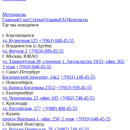
Мотоциклы
Главная
О нас
Статьи
Отзывы
FAQ
Контакты
Где мы находимся
г. Благовещенск
ул. Кузнечная 125
+7(963) 848-45-55
г. Владивосток (г.Артём)
ул. Фрунзе 2
+7(924) 009-45-55
г. Москва, ЮВАО
ул. Ташкентская 28, строение 1. Автокластер 19/21, офис 302,
3 этаж
+7(916) 848-45-55
г. Санкт-Петербург
Богатырский проспект, 14к2
+7(911) 148-45-55
г. Новосибирск
ул. Бориса Богаткова 255/2
+7(913) 939-45-55
г. Екатеринбург
ул. Черепанова 23, офис 105
+7(982) 748-45-55
г. Краснодар
ул. Российская, 277
+7(988) 488-45-55
г. Казань
проезд Яраткана 1, офис 250, 2 этаж
+7(919) 648-45-55
г. Нижний Новгород
ул. Верхне-Печёрская, 7Б
+7(987) 748-45-55