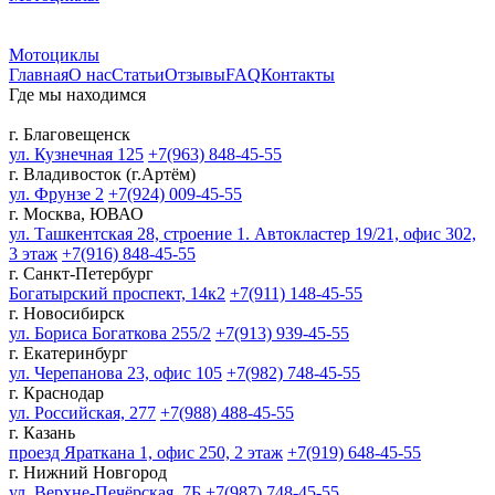
Мотоциклы
Главная
О нас
Статьи
Отзывы
FAQ
Контакты
Где мы находимся
г. Благовещенск
ул. Кузнечная 125
+7(963) 848-45-55
г. Владивосток (г.Артём)
ул. Фрунзе 2
+7(924) 009-45-55
г. Москва, ЮВАО
ул. Ташкентская 28, строение 1. Автокластер 19/21, офис 302,
3 этаж
+7(916) 848-45-55
г. Санкт-Петербург
Богатырский проспект, 14к2
+7(911) 148-45-55
г. Новосибирск
ул. Бориса Богаткова 255/2
+7(913) 939-45-55
г. Екатеринбург
ул. Черепанова 23, офис 105
+7(982) 748-45-55
г. Краснодар
ул. Российская, 277
+7(988) 488-45-55
г. Казань
проезд Яраткана 1, офис 250, 2 этаж
+7(919) 648-45-55
г. Нижний Новгород
ул. Верхне-Печёрская, 7Б
+7(987) 748-45-55