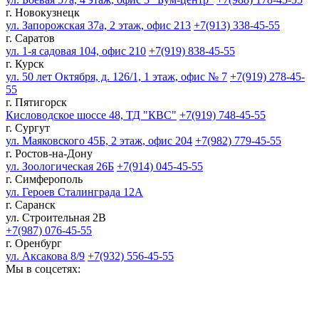
г. Новокузнецк
ул. Запорожская 37а, 2 этаж, офис 213
+7(913) 338-45-55
г. Саратов
ул. 1-я садовая 104, офис 210
+7(919) 838-45-55
г. Курск
ул. 50 лет Октября, д. 126/1, 1 этаж, офис № 7
+7(919) 278-45-
55
г. Пятигорск
Кисловодское шоссе 48, ТД "КВС"
+7(919) 748-45-55
г. Сургут
ул. Маяковского 45Б, 2 этаж, офис 204
+7(982) 779-45-55
г. Ростов-на-Дону
ул. Зоологическая 26Б
+7(914) 045-45-55
г. Симферополь
ул. Героев Сталинграда 12А
г. Саранск
ул. Строительная 2В
+7(987) 076-45-55
г. Оренбург
ул. Аксакова 8/9
+7(932) 556-45-55
Мы в соцсетях: