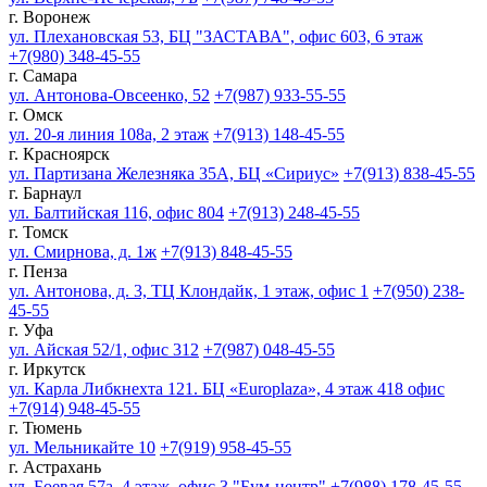
г. Воронеж
ул. Плехановская 53, БЦ "ЗАСТАВА", офис 603, 6 этаж
+7(980) 348-45-55
г. Самара
ул. Антонова-Овсеенко, 52
+7(987) 933-55-55
г. Омск
ул. 20-я линия 108а, 2 этаж
+7(913) 148-45-55
г. Красноярск
ул. Партизана Железняка 35А, БЦ «Сириус»
+7(913) 838-45-55
г. Барнаул
ул. Балтийская 116, офис 804
+7(913) 248-45-55
г. Томск
ул. Смирнова, д. 1ж
+7(913) 848-45-55
г. Пенза
ул. Антонова, д. 3, ТЦ Клондайк, 1 этаж, офис 1
+7(950) 238-
45-55
г. Уфа
ул. Айская 52/1, офис 312
+7(987) 048-45-55
г. Иркутск
ул. Карла Либкнехта 121. БЦ «Europlaza», 4 этаж 418 офис
+7(914) 948-45-55
г. Тюмень
ул. Мельникайте 10
+7(919) 958-45-55
г. Астрахань
ул. Боевая 57а, 4 этаж, офис 3 "Бум-центр"
+7(988) 178-45-55