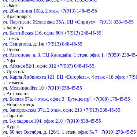
г. Омск
ул. 20-я линия 108а, 2 этаж
+7(913) 148-45-55
г. Красноярск
ул. Партизана Железняка 35А, БЦ «Сириус»
+7(913) 838-45-55
г. Барнаул
ул. Балтийская 116, офис 804
+7(913) 248-45-55
г. Томск
ул. Смирнова, д. 1ж
+7(913) 848-45-55
г. Пенза
ул. Антонова, д. 3, ТЦ Клондайк, 1 этаж, офис 1
+7(950) 238-45
г. Уфа
ул. Айская 52/1, офис 312
+7(987) 048-45-55
г. Иркутск
ул. Карла Либкнехта 121. БЦ «Europlaza», 4 этаж 418 офис
+7(9
г. Тюмень
ул. Мельникайте 10
+7(919) 958-45-55
г. Астрахань
ул. Боевая 57а, 4 этаж, офис 3 "Бум-центр"
+7(988) 178-45-55
г. Новокузнецк
ул. Запорожская 37а, 2 этаж, офис 213
+7(913) 338-45-55
г. Саратов
ул. 1-я садовая 104, офис 210
+7(919) 838-45-55
г. Курск
ул. 50 лет Октября, д. 126/1, 1 этаж, офис № 7
+7(919) 278-45-55