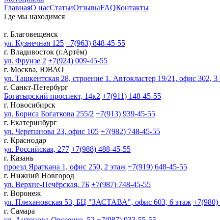
Главная
О нас
Статьи
Отзывы
FAQ
Контакты
Где мы находимся
г. Благовещенск
ул. Кузнечная 125
+7(963) 848-45-55
г. Владивосток (г.Артём)
ул. Фрунзе 2
+7(924) 009-45-55
г. Москва, ЮВАО
ул. Ташкентская 28, строение 1. Автокластер 19/21, офис 302, 3
г. Санкт-Петербург
Богатырский проспект, 14к2
+7(911) 148-45-55
г. Новосибирск
ул. Бориса Богаткова 255/2
+7(913) 939-45-55
г. Екатеринбург
ул. Черепанова 23, офис 105
+7(982) 748-45-55
г. Краснодар
ул. Российская, 277
+7(988) 488-45-55
г. Казань
проезд Яраткана 1, офис 250, 2 этаж
+7(919) 648-45-55
г. Нижний Новгород
ул. Верхне-Печёрская, 7Б
+7(987) 748-45-55
г. Воронеж
ул. Плехановская 53, БЦ "ЗАСТАВА", офис 603, 6 этаж
+7(980)
г. Самара
ул. Антонова-Овсеенко, 52
+7(987) 933-55-55