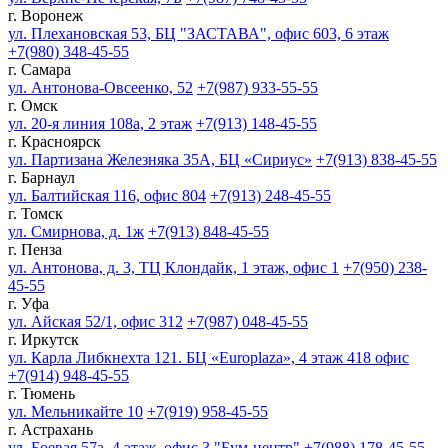
г. Воронеж
ул. Плехановская 53, БЦ "ЗАСТАВА", офис 603, 6 этаж
+7(980) 348-45-55
г. Самара
ул. Антонова-Овсеенко, 52
+7(987) 933-55-55
г. Омск
ул. 20-я линия 108а, 2 этаж
+7(913) 148-45-55
г. Красноярск
ул. Партизана Железняка 35А, БЦ «Сириус»
+7(913) 838-45-55
г. Барнаул
ул. Балтийская 116, офис 804
+7(913) 248-45-55
г. Томск
ул. Смирнова, д. 1ж
+7(913) 848-45-55
г. Пенза
ул. Антонова, д. 3, ТЦ Клондайк, 1 этаж, офис 1
+7(950) 238-
45-55
г. Уфа
ул. Айская 52/1, офис 312
+7(987) 048-45-55
г. Иркутск
ул. Карла Либкнехта 121. БЦ «Europlaza», 4 этаж 418 офис
+7(914) 948-45-55
г. Тюмень
ул. Мельникайте 10
+7(919) 958-45-55
г. Астрахань
ул. Боевая 57а, 4 этаж, офис 3 "Бум-центр"
+7(988) 178-45-55