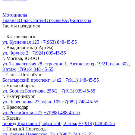
Мотоциклы
Главная
О нас
Статьи
Отзывы
FAQ
Контакты
Где мы находимся
г. Благовещенск
ул. Кузнечная 125
+7(963) 848-45-55
г. Владивосток (г.Артём)
ул. Фрунзе 2
+7(924) 009-45-55
г. Москва, ЮВАО
ул. Ташкентская 28, строение 1. Автокластер 19/21, офис 302,
3 этаж
+7(916) 848-45-55
г. Санкт-Петербург
Богатырский проспект, 14к2
+7(911) 148-45-55
г. Новосибирск
ул. Бориса Богаткова 255/2
+7(913) 939-45-55
г. Екатеринбург
ул. Черепанова 23, офис 105
+7(982) 748-45-55
г. Краснодар
ул. Российская, 277
+7(988) 488-45-55
г. Казань
проезд Яраткана 1, офис 250, 2 этаж
+7(919) 648-45-55
г. Нижний Новгород
ул. Верхне-Печёрская, 7Б
+7(987) 748-45-55