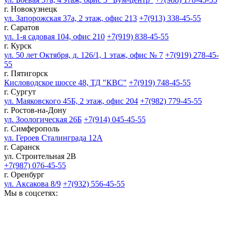
г. Новокузнецк
ул. Запорожская 37а, 2 этаж, офис 213
+7(913) 338-45-55
г. Саратов
ул. 1-я садовая 104, офис 210
+7(919) 838-45-55
г. Курск
ул. 50 лет Октября, д. 126/1, 1 этаж, офис № 7
+7(919) 278-45-
55
г. Пятигорск
Кисловодское шоссе 48, ТД "КВС"
+7(919) 748-45-55
г. Сургут
ул. Маяковского 45Б, 2 этаж, офис 204
+7(982) 779-45-55
г. Ростов-на-Дону
ул. Зоологическая 26Б
+7(914) 045-45-55
г. Симферополь
ул. Героев Сталинграда 12А
г. Саранск
ул. Строительная 2В
+7(987) 076-45-55
г. Оренбург
ул. Аксакова 8/9
+7(932) 556-45-55
Мы в соцсетях: